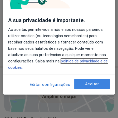
José Luís Sá Marques
Dentista
A sua privacidade é importante.
Ao aceitar, permite-nos a nós e aos nossos parceiros
utilizar cookies (ou tecnologias semelhantes) para
Dr. Manuel Costa Mendes
recolher dados estatísticos e fornecer conteúdo com
Dentista
base nos seus hábitos de navegação. Pode ver e
1 opinião
atualizar as suas preferências a qualquer momento nas
configurações. Saiba mais na
política de privacidade e de
cookies.
Consultório
Aceitar
Editar configurações
Ampliar o mapa