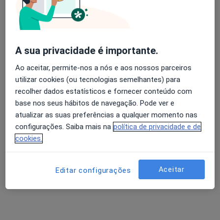
Esse especialista não oferece agendamento online para esse endereço.
Solicite um atendimento
A sua privacidade é importante.
Ao aceitar, permite-nos a nós e aos nossos parceiros
Especialistas disponíveis
utilizar cookies (ou tecnologias semelhantes) para
recolher dados estatísticos e fornecer conteúdo com
Estes especialistas encontram-se fora de Santa
base nos seus hábitos de navegação. Pode ver e
Maria da Feira, Aveiro, em áreas próximas à sua
atualizar as suas preferências a qualquer momento nas
busca.
configurações. Saiba mais na
política de privacidade e de
cookies.
Aceitar
Editar configurações
Dra. Sandra Correia