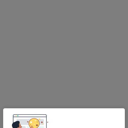
Primeira consulta Terapias Complementares e Alternativas
desde 30 €
Esse especialista não oferece agendamento online para esse endereço.
Solicite um atendimento
Dra. Joana Campos
Terapeuta alternativo, Psicólogo
Rua Central Da Vergada 236, Santa Maria da Feira
•
Mapa
Clínica
Primeira consulta Terapias Complementares e Alternativas
10 €