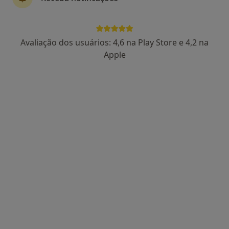
Av. Vale do Caima, 840, Vale de Cambra
•
Mapa
Almiro
Avaliação dos usuários: 4,6 na Play Store e 4,2 na
Esse especialista não oferece agendamento online para esse endereço.
Apple
Solicite um atendimento
Cátia Duque
Terapeuta alternativo, Psicólogo
Rua Domitilia de Carvalho, Santa Maria da Feira
•
Mapa
Consultório privado