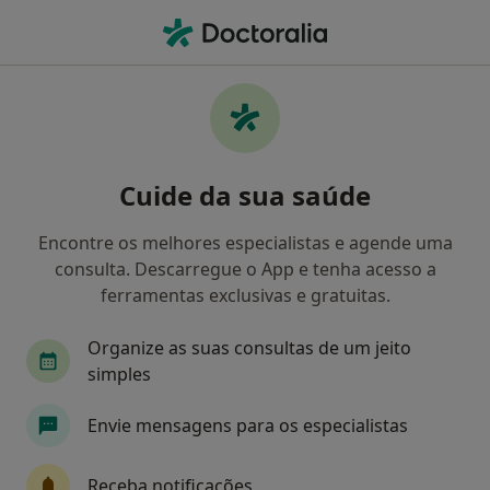
Men
Terapeuta Alternativo • Santa Maria da Feira, Aveiro
Filters
Mapa
Especialistas em terapias complementares
Cuide da sua saúde
e alternativas em Santa Maria da Feira
Como classificamos os resultados
Encontre os melhores especialistas e agende uma
consulta. Descarregue o App e tenha acesso a
ferramentas exclusivas e gratuitas.
Organize as suas consultas de um jeito
simples
Envie mensagens para os especialistas
Dr. Almiro Ferreira
Receba notificações
Terapeuta alternativo, Acupuntor, Osteopata