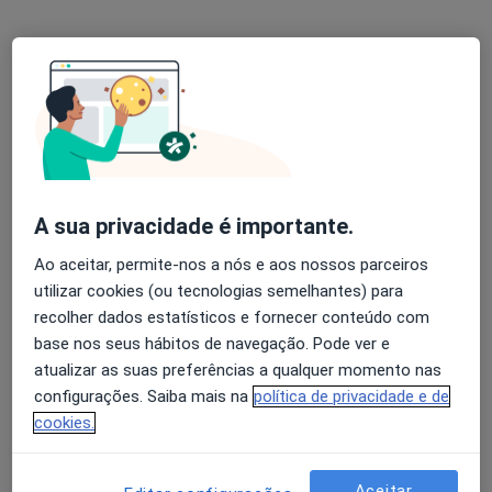
Bairro de Santo António 47, Torres Vedras
•
Mapa
Campus Neurológico Sénior
Esse especialista não oferece agendamento online para esse endereço.
Solicite um atendimento
A sua privacidade é importante.
Ao aceitar, permite-nos a nós e aos nossos parceiros
utilizar cookies (ou tecnologias semelhantes) para
recolher dados estatísticos e fornecer conteúdo com
base nos seus hábitos de navegação. Pode ver e
atualizar as suas preferências a qualquer momento nas
Policlinica Da Póvoa
configurações. Saiba mais na
política de privacidade e de
·
Clínico geral, Especialista em análises clínicas, Dentista
cookies.
Mais
Av. de Portugal, 9L Povoa da Galega, Milharado
•
Mapa
Aceitar