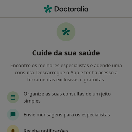
Men
Clínico Geral • Torres Vedras, Lisboa
Filters
Mapa
Clinicos gerais em Torres Vedras
Cuide da sua saúde
Como classificamos os resultados
Encontre os melhores especialistas e agende uma
consulta. Descarregue o App e tenha acesso a
ferramentas exclusivas e gratuitas.
Organize as suas consultas de um jeito
simples
Envie mensagens para os especialistas
Dr. Gilberto Trindade
Clínico geral, Dentista, Cirurgião maxilo-facial
Receba notificações