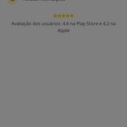
Rua da Misericórdia Nº17 - 1º Esquerdo, Ericeira
•
Mapa
Dentimed Ericeira Clinica Dentária
Consulta online
Preço não disponível
Avaliação dos usuários: 4,6 na Play Store e 4,2 na
Esse especialista não oferece agendamento online para esse endereço.
Apple
Solicite um atendimento
Dra. Regina Freitas
Clínico geral, Médico de família
9 opiniões