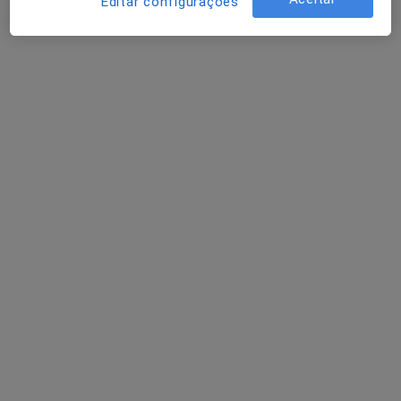
Policlinica Da Póvoa
Editar configurações
Nenhum profissional neste centro médico tem consultas disponíveis
Mostrar perfil
Diniz Pereira
Clínico geral
2 opiniões
Rua Eng.º Adelino Amaro da Costa, nº6 loja1 r/c, Lourinhã
•
Mapa
Central de Saúde
Esse especialista não oferece agendamento online para esse endereço.