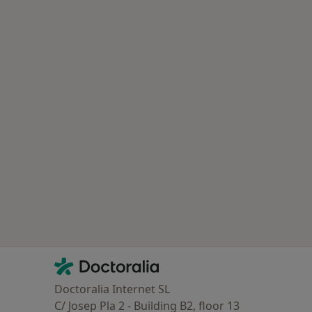
Contacto
Doctoralia - Homepage
Doctoralia Internet SL
C/ Josep Pla 2 - Building B2, floor 13