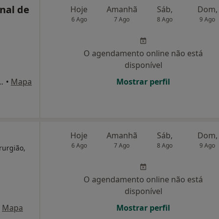
onal de
Hoje
Amanhã
Sáb,
Dom,
6 Ago
7 Ago
8 Ago
9 Ago
O agendamento online não está
disponível
tlet, lojas 2.02 a 2.05, Olhão
•
Mapa
Mostrar perfil
Hoje
Amanhã
Sáb,
Dom,
6 Ago
7 Ago
8 Ago
9 Ago
rurgião,
O agendamento online não está
disponível
Mapa
Mostrar perfil