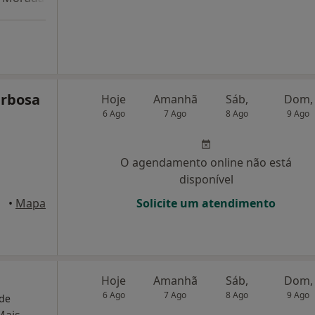
arbosa
Hoje
Amanhã
Sáb,
Dom,
6 Ago
7 Ago
8 Ago
9 Ago
O agendamento online não está
disponível
Faro
•
Mapa
Solicite um atendimento
Hoje
Amanhã
Sáb,
Dom,
6 Ago
7 Ago
8 Ago
9 Ago
 de