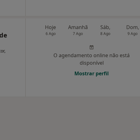
Hoje
Amanhã
Sáb,
Dom,
 de
6 Ago
7 Ago
8 Ago
9 Ago
or,
O agendamento online não está
disponível
Mostrar perfil