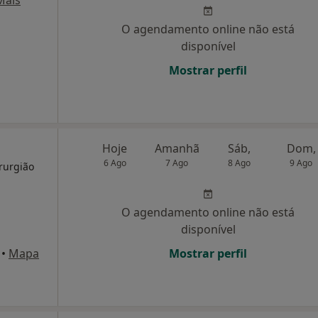
Mais
O agendamento online não está
disponível
Mostrar perfil
Hoje
Amanhã
Sáb,
Dom,
6 Ago
7 Ago
8 Ago
9 Ago
rurgião
O agendamento online não está
disponível
•
Mapa
Mostrar perfil