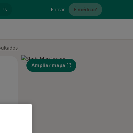
Entrar
É médico?
sultados
Segunda-feira
Ter,
Qua
Ampliar mapa
10 Ago
11 Ago
12 Ago