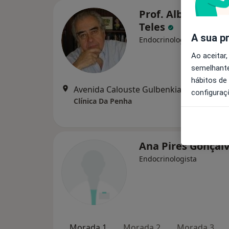
Prof. Alberto Gal
Teles
A sua p
Endocrinologista
Ao aceitar,
semelhante
hábitos de
Avenida Calouste Gulbenkian 4-r/c, Faro
configuraç
Clínica Da Penha
Ana Pires Gonçal
Endocrinologista
Morada 1
Morada 2
Morada 3