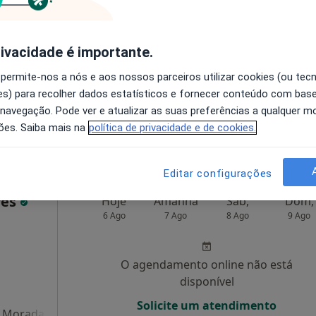
vão-
Hoje
Amanhã
Sáb,
Dom,
6 Ago
7 Ago
8 Ago
9 Ago
rivacidade é importante.
 permite-nos a nós e aos nossos parceiros utilizar cookies (ou tec
O agendamento online não está
s) para recolher dados estatísticos e fornecer conteúdo com bas
disponível
 navegação. Pode ver e atualizar as suas preferências a qualquer 
•
Mapa
Solicite um atendimento
ões. Saiba mais na
política de privacidade e de cookies.
Editar configurações
ves
Hoje
Amanhã
Sáb,
Dom,
6 Ago
7 Ago
8 Ago
9 Ago
O agendamento online não está
disponível
Solicite um atendimento
Morada 4