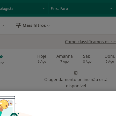
dade, doença ou nome
p. ex. Lisboa
e
Mais filtros
Como classificamos os re
Hoje
Amanhã
Sáb,
Dom,
6 Ago
7 Ago
8 Ago
9 Ago
or,
O agendamento online não está
disponível
Faro
•
Mapa
Mostrar perfil