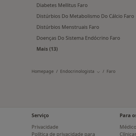
Diabetes Mellitus Faro
Distúrbios Do Metabolismo Do Cálcio Faro
Distúrbios Menstruais Faro
Doenças Do Sistema Endócrino Faro
Mais (13)
Mais na categoria: As doenças mais 
Homepage
Endocrinologista
Faro
Mudar de cidade
Serviço
Para o
Privacidade
Médic
Política de privacidade para
Clínica