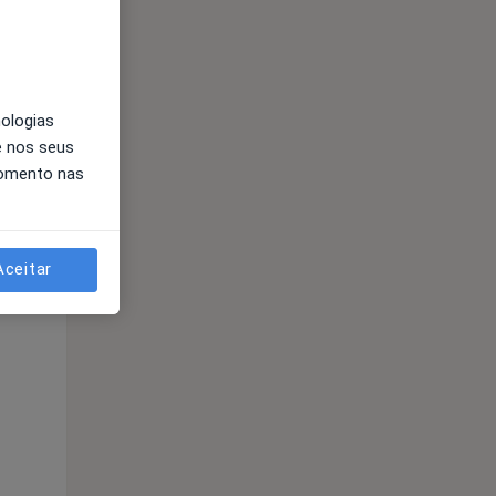
Segunda-feira
Ter,
Qua
10 Ago
11 Ago
12 Ago
nologias
e nos seus
momento nas
Aceitar
Segunda-feira
Ter,
Qua
10 Ago
11 Ago
12 Ago