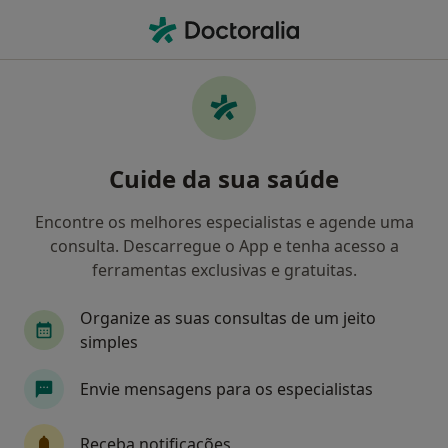
Men
Clínico Geral • Faro, Faro
Filters
Mapa
Clinicos gerais em Faro
Cuide da sua saúde
Como classificamos os resultados
Encontre os melhores especialistas e agende uma
consulta. Descarregue o App e tenha acesso a
ferramentas exclusivas e gratuitas.
Organize as suas consultas de um jeito
simples
Envie mensagens para os especialistas
Clínica São Pedro
·
Mais
Clínico geral, Acupuntor, Alergologista
Receba notificações