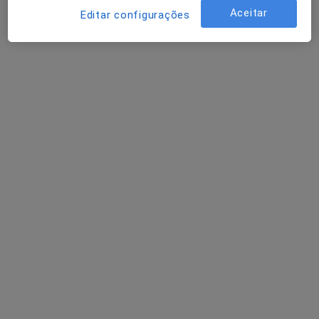
Solicite um atendimento
Aceitar
Editar configurações
Dra. Isabel Maria Silva Marques
Clínico geral
2 opiniões
R Cândido O Ventura 31, Olhão
•
Mapa
Consultório privado
Esse especialista não oferece agendamento online para esse endereço.
Solicite um atendimento