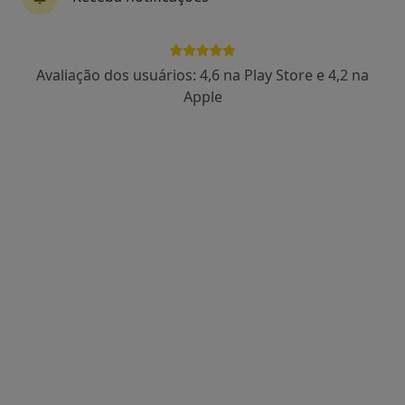
Lg. do Carmo Edif. O Seu Café - 1º B/D, Faro
•
Mapa
Clínica São Pedro
Nenhum profissional neste centro médico tem consultas disponíveis
Avaliação dos usuários: 4,6 na Play Store e 4,2 na
Apple
Mostrar perfil
Dra. LIlia Moraru
Clínico geral
Av. Marçal Pacheco, Loulé, Loulé
•
Mapa
Hospital Privado Loulé