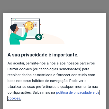
Esse especialista não oferece agendamento online para esse endereço.
Solicite um atendimento
A sua privacidade é importante.
Ao aceitar, permite-nos a nós e aos nossos parceiros
Dr. Fernando V Der Kellen
utilizar cookies (ou tecnologias semelhantes) para
Clínico geral
recolher dados estatísticos e fornecer conteúdo com
4 opiniões
base nos seus hábitos de navegação. Pode ver e
atualizar as suas preferências a qualquer momento nas
Avenida Duarte Pacheco 112, Almancil
•
Mapa
configurações. Saiba mais na
política de privacidade e de
Consultório privado
cookies.
Esse especialista não oferece agendamento online para esse endereço.