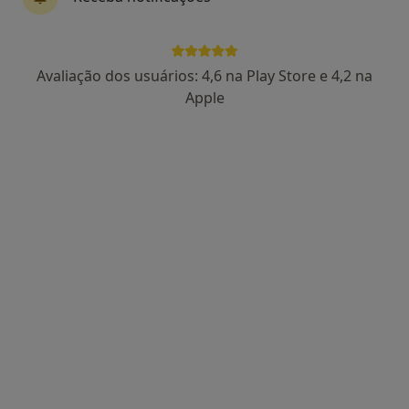
Rua Manuel Martins Garrocho 16a, Olhão
•
Mapa
Olhão Dental
Aparelho Fixo
Serviço gratuito
Avaliação dos usuários: 4,6 na Play Store e 4,2 na
Esse especialista não oferece agendamento online para esse endereço.
Apple
Solicite um atendimento
Colombo & Silva - Dental Clinic
Dentista, Cirurgião maxilo-facial
Rua Salgueiro Maia 1A, Almancil, Faro, Portugal,
•
Mapa