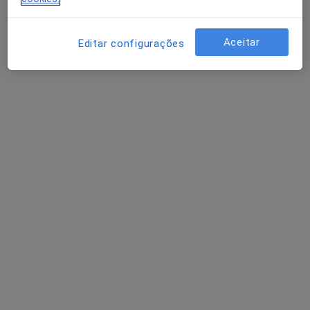
Solicite um atendimento
Aceitar
Editar configurações
Drª MªJosé Lameirão
Dentista
1 opinião
R.Ventura Coelho 14, 1º, Faro
•
Mapa
Consultório privado
Esse especialista não oferece agendamento online para esse endereço.
Solicite um atendimento