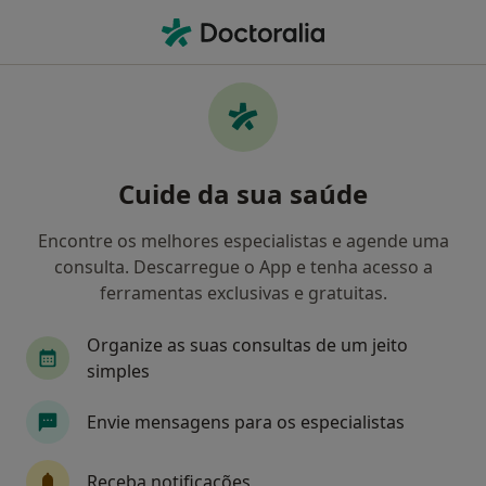
Men
Dentista • Faro, Faro
Filters
Mapa
Dentistas em Faro
Cuide da sua saúde
Como classificamos os resultados
Encontre os melhores especialistas e agende uma
consulta. Descarregue o App e tenha acesso a
ferramentas exclusivas e gratuitas.
Organize as suas consultas de um jeito
simples
Envie mensagens para os especialistas
Dr. Carlos Trestini
Dentista
Receba notificações