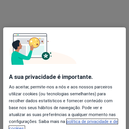
Esse especialista não oferece agendamento online para esse endereço.
Solicite um atendimento
A sua privacidade é importante.
Dra. Nádia Alves
Dentista
Ao aceitar, permite-nos a nós e aos nossos parceiros
utilizar cookies (ou tecnologias semelhantes) para
Rua de Portugal, n.5, 3.andar, Faro
•
Mapa
recolher dados estatísticos e fornecer conteúdo com
Clínica Dentária Dra Nádia Alves
base nos seus hábitos de navegação. Pode ver e
Aparelho Fixo
Serviço gratuito
atualizar as suas preferências a qualquer momento nas
Esse especialista não oferece agendamento online para esse endereço.
configurações. Saiba mais na
política de privacidade e de
cookies.