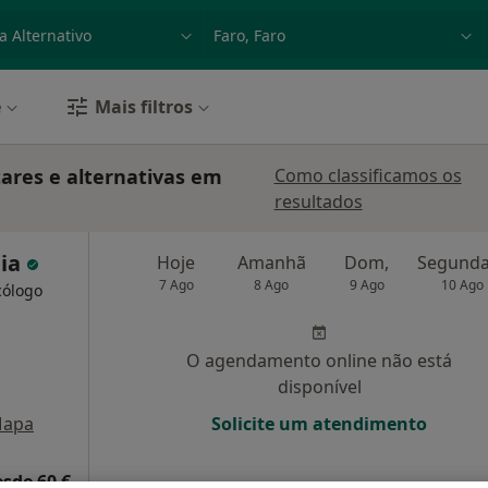
dade, doença ou nome
p. ex. Lisboa
e
Mais filtros
ares e alternativas em
Como classificamos os
resultados
eia
Hoje
Amanhã
Dom,
7 Ago
8 Ago
9 Ago
10 Ago
cólogo
O agendamento online não está
disponível
apa
Solicite um atendimento
esde 60 €