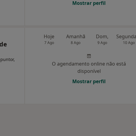
Mostrar perfil
Hoje
Amanhã
Dom,
 de
7 Ago
8 Ago
9 Ago
10 Ago
upuntor,
O agendamento online não está
disponível
Mostrar perfil