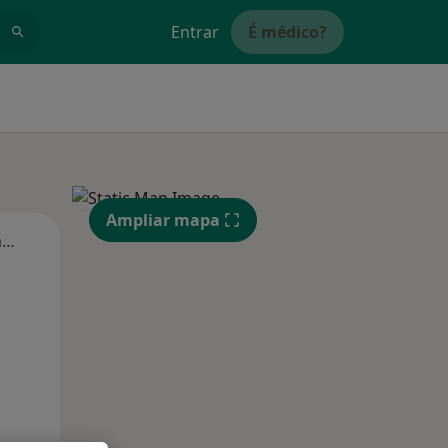
Entrar
É médico?
Ampliar mapa
Segunda-feira
Ter,
Qua
Qui,
11 Ago
12 Ago
13 Ago