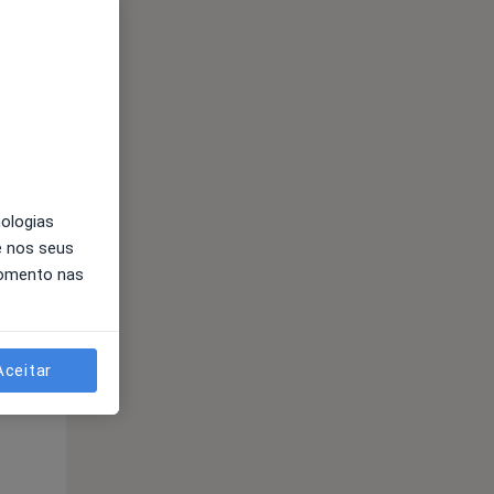
Segunda-feira
Ter,
Qua
Qui,
11 Ago
12 Ago
13 Ago
nologias
e nos seus
momento nas
Aceitar
Segunda-feira
Ter,
Qua
Qui,
11 Ago
12 Ago
13 Ago