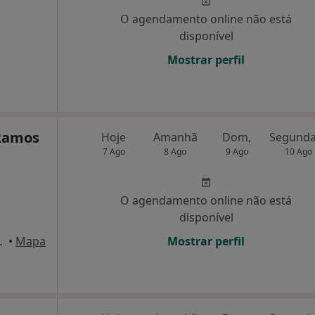
O agendamento online não está
disponível
Mostrar perfil
 Ramos
Hoje
Amanhã
Dom,
7 Ago
8 Ago
9 Ago
10 Ago
O agendamento online não está
disponível
Fórum Algarve), Faro
•
Mapa
Mostrar perfil