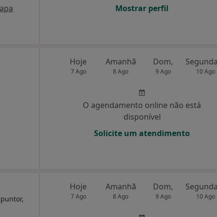
apa
Mostrar perfil
Hoje
Amanhã
Dom,
7 Ago
8 Ago
9 Ago
10 Ago
O agendamento online não está
disponível
Solicite um atendimento
Hoje
Amanhã
Dom,
7 Ago
8 Ago
9 Ago
10 Ago
upuntor,