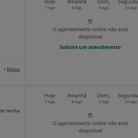
Hoje
Amanhã
Dom,
7 Ago
8 Ago
9 Ago
10 Ago
O agendamento online não está
disponível
Solicite um atendimento
ntarém, Faro
•
Mapa
Hoje
Amanhã
Dom,
7 Ago
8 Ago
9 Ago
10 Ago
de família
O agendamento online não está
disponível