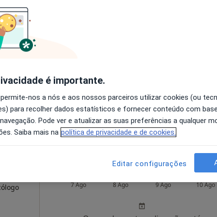
eira
Hoje
Amanhã
Dom,
7 Ago
8 Ago
9 Ago
10 Ago
rivacidade é importante.
O agendamento online não está
 permite-nos a nós e aos nossos parceiros utilizar cookies (ou tec
disponível
s) para recolher dados estatísticos e fornecer conteúdo com bas
Solicite um atendimento
 navegação. Pode ver e atualizar as suas preferências a qualquer 
Psimar-Centro de Apoio Psicoterapêutico e Psicopedagógico Lda
ões. Saiba mais na
política de privacidade e de cookies.
Editar configurações
bosa
Hoje
Amanhã
Dom,
7 Ago
8 Ago
9 Ago
10 Ago
cólogo