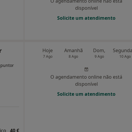
O agendamento online não está
disponível
Solicite um atendimento
r
Hoje
Amanhã
Dom,
7 Ago
8 Ago
9 Ago
10 Ago
upuntor
O agendamento online não está
disponível
Solicite um atendimento
ico
40 €