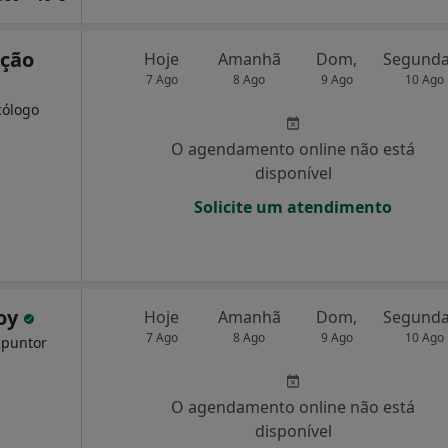
ição
Hoje
Amanhã
Dom,
7 Ago
8 Ago
9 Ago
10 Ago
cólogo
O agendamento online não está
disponível
Solicite um atendimento
hoy
Hoje
Amanhã
Dom,
7 Ago
8 Ago
9 Ago
10 Ago
upuntor
O agendamento online não está
disponível