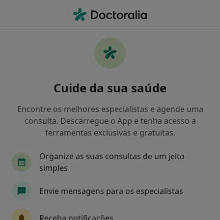
Men
Acompanhamento De Doentes Crónicos • Viana do Castelo, Viana do Castelo
Filters
• 1
Mapa
Acompanhamento de doentes crónicos,
Cuide da sua saúde
Viana do Castelo
Como classificamos os resultados
Encontre os melhores especialistas e agende uma
consulta. Descarregue o App e tenha acesso a
ferramentas exclusivas e gratuitas.
Qual é a especialização que procura?
Organize as suas consultas de um jeito
Psicólogo
simples
Envie mensagens para os especialistas
Receba notificações