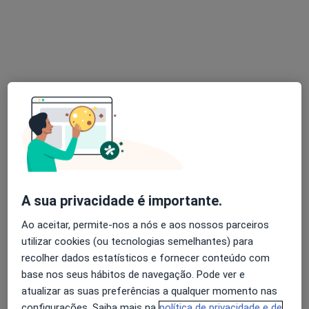
Dra. Daniela Ferreira
Psicólogo
Avenida 5 de Outubro, Arcos de Valdevez
•
Mapa
Daniela Ferreira - Psicóloga
Acompanhamento de doentes crónicos
Serviço gratuito
Esse especialista não oferece agendamento online para esse endereço.
Solicite um atendimento
A sua privacidade é importante.
Ao aceitar, permite-nos a nós e aos nossos parceiros
utilizar cookies (ou tecnologias semelhantes) para
recolher dados estatísticos e fornecer conteúdo com
base nos seus hábitos de navegação. Pode ver e
atualizar as suas preferências a qualquer momento nas
configurações. Saiba mais na
política de privacidade e de