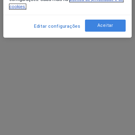
cookies.
Laura Brito
Aceitar
Editar configurações
Psicólogo
3 opiniões
Clínica Barbosa Barreira - Serviços de Saúde, Lda, Arcos de Valdevez
•
Mapa
Consultório privado
Acompanhamento de doentes crónicos
Preço não disponível
Esse especialista não oferece agendamento online para esse endereço.
Solicite um atendimento