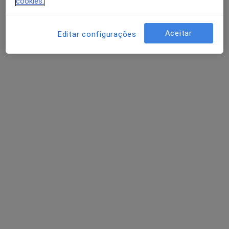
cookies.
Aceitar
Dr. João Afonso
Editar configurações
Psicólogo
Rua do Lagar dos Dízimos N.6 , Évora
•
Mapa
Escutamente - Clínica de Desenvolvimento e Saúde, Lda.
Acompanhamento de doentes crónicos
Serviço gratuito
Esse especialista não oferece agendamento online para esse endereço.
Solicite um atendimento