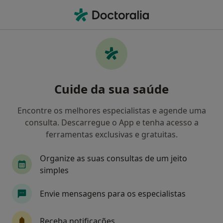
Men
Acompanhamento De Doentes Crónicos • Évora, Évora
Filters
• 1
Mapa
Acompanhamento de doentes crónicos,
Cuide da sua saúde
Évora
Como classificamos os resultados
Encontre os melhores especialistas e agende uma
consulta. Descarregue o App e tenha acesso a
ferramentas exclusivas e gratuitas.
Qual é a especialização que procura?
Organize as suas consultas de um jeito
Psicólogo
Endocrinologista
simples
Envie mensagens para os especialistas
Receba notificações