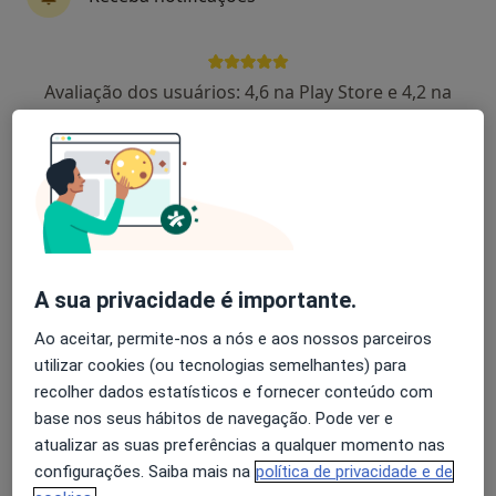
Avaliação dos usuários: 4,6 na Play Store e 4,2 na
Dra. Júlia Costa
Apple
Psicólogo
R Chartres, 6 (Horta da Porta), Évora
•
Mapa
Instituto Médico de Évora
Acompanhamento de doentes crónicos
55 €
Esse especialista não oferece agendamento online para esse endereço.
A sua privacidade é importante.
Solicite um atendimento
Ao aceitar, permite-nos a nós e aos nossos parceiros
utilizar cookies (ou tecnologias semelhantes) para
recolher dados estatísticos e fornecer conteúdo com
base nos seus hábitos de navegação. Pode ver e
atualizar as suas preferências a qualquer momento nas
configurações. Saiba mais na
política de privacidade e de