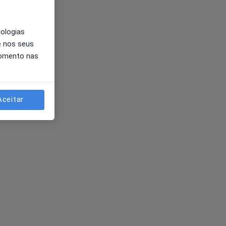
nologias
e nos seus
momento nas
Aceitar