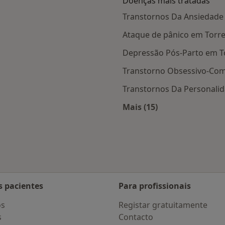
Doenças mais tratadas
Transtornos Da Ansiedade
Ataque de pânico em Torr
Depressão Pós-Parto em T
Transtorno Obsessivo-Com
Transtornos Da Personali
Mais (15)
 Torres Novas
Mais na categoria: D
s pacientes
Para profissionais
os
Registar gratuitamente
s
Contacto