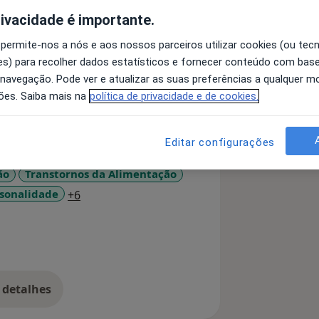
rivacidade é importante.
sicólogos Portugueses. Tenho a
 permite-nos a nós e aos nossos parceiros utilizar cookies (ou tec
aúde e a Especialidade Avançada em
s) para recolher dados estatísticos e fornecer conteúdo com bas
 navegação. Pode ver e atualizar as suas preferências a qualquer 
e intervenho nas dificuldades
ões. Saiba mais na
política de privacidade e de cookies.
edade e perturbações psiquiátricas
Editar configurações
co.
stras e workshops nas áreas das
ão
Transtornos da Alimentação
 da Saúde Mental.
a11y_sr_more_diseases
rsonalidade
+6
0 anos, possibilita que eu
ogia Clínica
 detalhes
bre a experiência