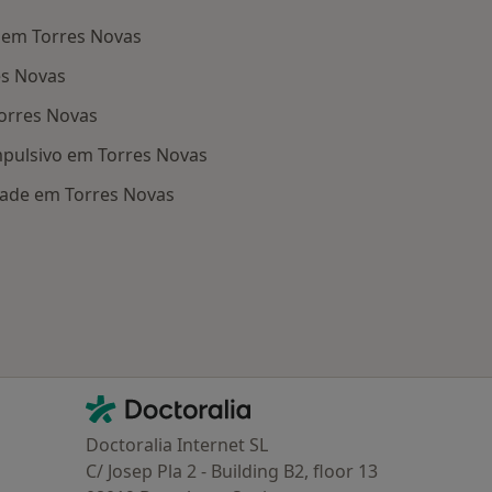
 em Torres Novas
es Novas
orres Novas
pulsivo em Torres Novas
dade em Torres Novas
oenças mais tratadas
Contacto
Doctoralia - Homepage
Doctoralia Internet SL
C/ Josep Pla 2 - Building B2, floor 13