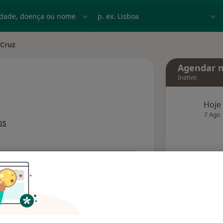
dade, doença ou nome
p. ex. Lisboa
 Cruz
cidade
Agendar n
Inativo
Hoje
 especializações
7 Ago
os
agend
Solicite um atendimento
Consultórios
Opiniões