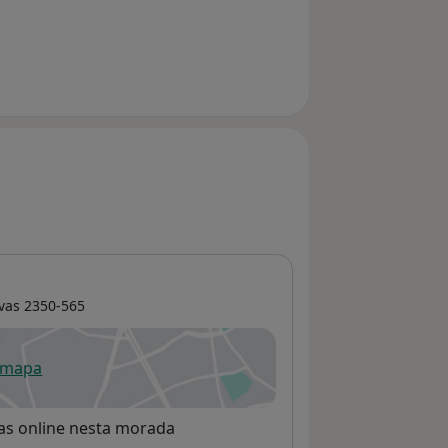
vas
2350-565
 mapa
re num novo separador
rvas online nesta morada