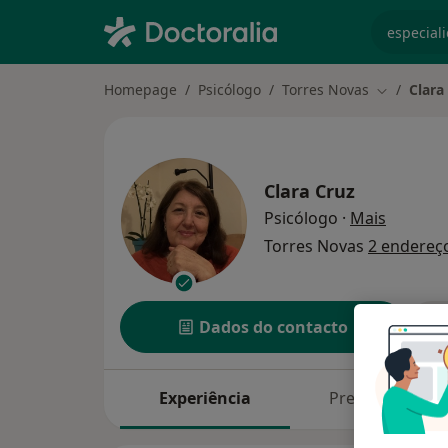
especiali
Homepage
Psicólogo
Torres Novas
Clara
Mudar de 
Clara Cruz
sobre as
Psicólogo
·
Mais
Torres Novas
2 endereç
Dados do contacto
Experiência
Preços