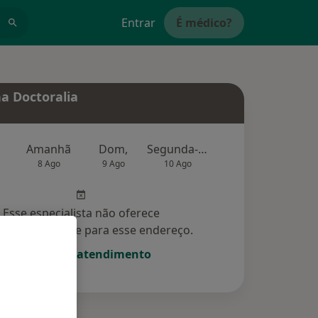
Entrar
É médico?
a Doctoralia
Amanhã
Dom,
Segunda-feira
Ter,
Qu
8 Ago
9 Ago
10 Ago
11 Ago
12 Ag
Esse especialista não oferece
amento online para esse endereço.
Solicite um atendimento