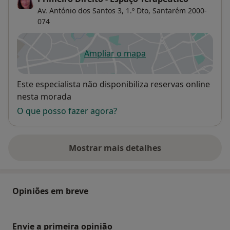
Av. António dos Santos 3, 1.º Dto,
Santarém
2000-
074
Ampliar o mapa
abre num novo separador
Disponibilidade
Este especialista não disponibiliza reservas online
nesta morada
O que posso fazer agora?
Mostrar mais detalhes
sobre o endereço
Opiniões em breve
Envie a primeira opinião