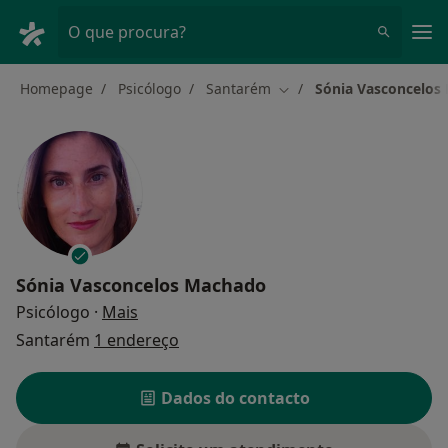
Men
O que procura?
Homepage
Psicólogo
Santarém
Sónia Vasconcelos
Mudar de cidade
Sónia Vasconcelos Machado
sobre as especializações
Psicólogo
·
Mais
Santarém
1 endereço
Dados do contacto