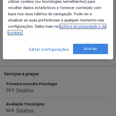
utilizar cookies (ou tecnologias semelhantes) para
reflexão para crianças - no espaço terapêutico
Perturbações do comportamento
recolher dados estatísticos e fornecer conteúdo com
Primeiro Direito.
a11
Transtornos Mentais Diagnosticados na Infância
+2
base nos seus hábitos de navegação. Pode ver e
Membro Efetivo da Ordem dos Psicólogos
atualizar as suas preferências a qualquer momento nas
Portugueses.
Pacientes que trato
configurações. Saiba mais na
política de privacidade e de
Adultos
cookies.
Crianças
Aceitar
Editar configurações
Mostrar mais detalhes
sobre a experiência
Serviços e preços
Primeira consulta Psicologia
50 €
Detalhes
Avaliação Psicológica
60 €
Detalhes