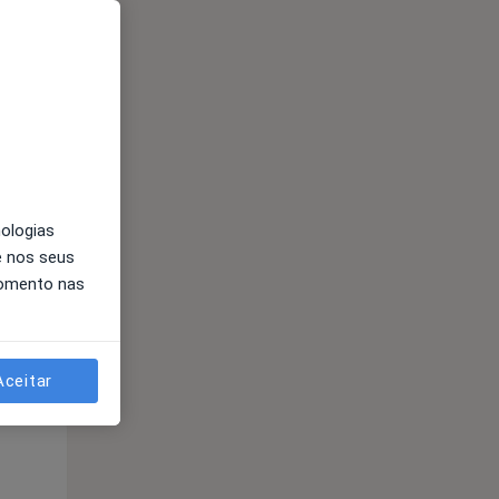
Qui,
Sex,
Sáb,
13 Ago
14 Ago
15 Ago
nologias
e nos seus
momento nas
Aceitar
Qui,
Sex,
Sáb,
13 Ago
14 Ago
15 Ago