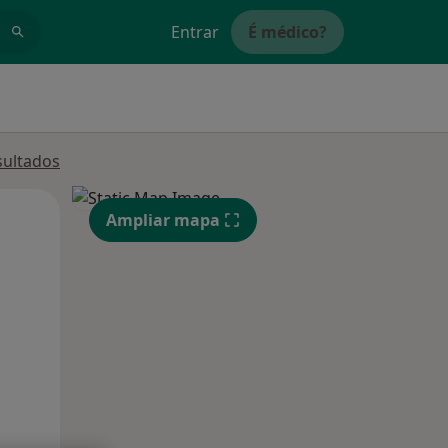
Entrar
É médico?
sultados
Qui,
Sex,
Sáb,
Ampliar mapa
13 Ago
14 Ago
15 Ago