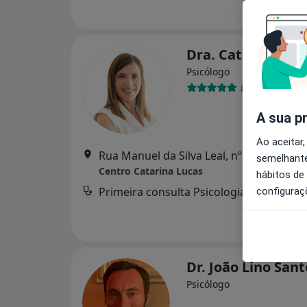
Dra. Catarina Lu
Psicólogo
86 opiniões
A sua p
Ao aceitar,
Rua Manuel da Silva Leal, nº 7A, Lisboa
•
semelhante
Centro Catarina Lucas
hábitos de
Primeira consulta Psicologia
d
configuraç
Dr. João Lino San
Psicólogo