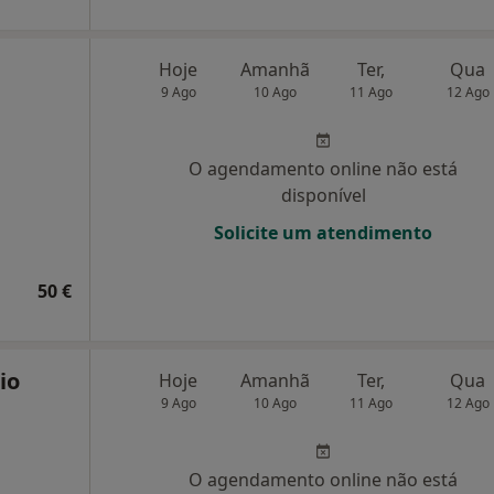
Hoje
Amanhã
Ter,
Qua
9 Ago
10 Ago
11 Ago
12 Ago
O agendamento online não está
disponível
Solicite um atendimento
50 €
io
Hoje
Amanhã
Ter,
Qua
9 Ago
10 Ago
11 Ago
12 Ago
O agendamento online não está