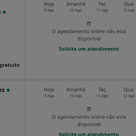
Hoje
Amanhã
Ter,
Qua
s
9 Ago
10 Ago
11 Ago
12 Ago
O agendamento online não está
disponível
Solicite um atendimento
 gratuito
es
Hoje
Amanhã
Ter,
Qua
9 Ago
10 Ago
11 Ago
12 Ago
O agendamento online não está
disponível
Solicite um atendimento