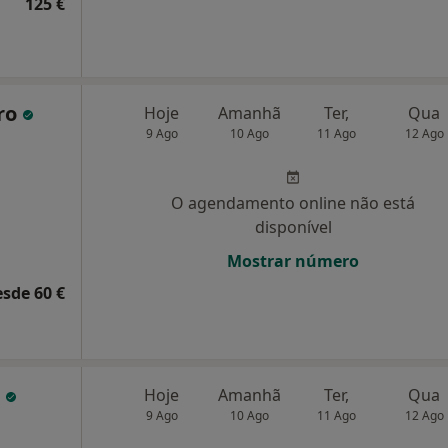
125 €
iro
Hoje
Amanhã
Ter,
Qua
9 Ago
10 Ago
11 Ago
12 Ago
O agendamento online não está
disponível
Mostrar número
esde 60 €
o
Hoje
Amanhã
Ter,
Qua
9 Ago
10 Ago
11 Ago
12 Ago