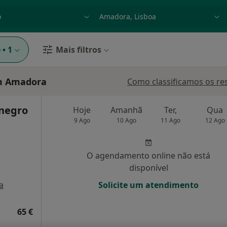
dade, doença ou nome
p. ex. Lisboa
e
•
1
Mais filtros
em Amadora
Como classificamos os re
negro
Hoje
Amanhã
Ter,
Qua
9 Ago
10 Ago
11 Ago
12 Ago
O agendamento online não está
disponível
a
Solicite um atendimento
65 €