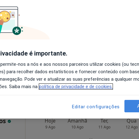
cas
Hoje
Amanhã
Ter,
Qua
9 Ago
10 Ago
11 Ago
12 Ago
O agendamento online não está
rivacidade é importante.
disponível
 permite-nos a nós e aos nossos parceiros utilizar cookies (ou tec
Mapa
Solicite um atendimento
s) para recolher dados estatísticos e fornecer conteúdo com bas
 navegação. Pode ver e atualizar as suas preferências a qualquer 
esde 60 €
ões. Saiba mais na
política de privacidade e de cookies.
Editar configurações
tos
Hoje
Amanhã
Ter,
Qua
9 Ago
10 Ago
11 Ago
12 Ago