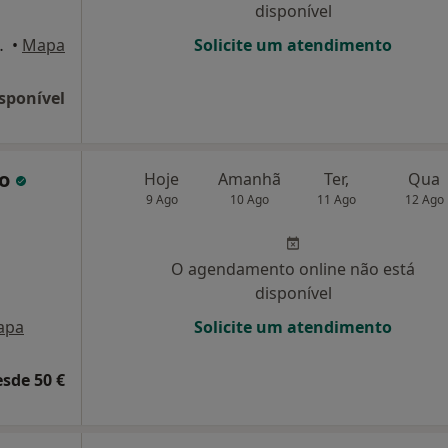
disponível
° andar, Lisboa
•
Mapa
Solicite um atendimento
sponível
do
Hoje
Amanhã
Ter,
Qua
9 Ago
10 Ago
11 Ago
12 Ago
O agendamento online não está
disponível
apa
Solicite um atendimento
esde 50 €