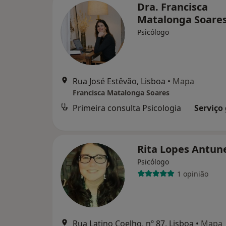
Dra. Francisca
Matalonga Soare
Psicólogo
Rua José Estêvão, Lisboa
•
Mapa
Francisca Matalonga Soares
Primeira consulta Psicologia
Serviço
Rita Lopes Antun
Psicólogo
1 opinião
Rua Latino Coelho, nº 87, Lisboa
•
Mapa