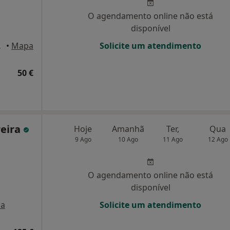
O agendamento online não está
disponível
 Lisboa
•
Mapa
Solicite um atendimento
50 €
reira
Hoje
Amanhã
Ter,
Qua
9 Ago
10 Ago
11 Ago
12 Ago
O agendamento online não está
disponível
a
Solicite um atendimento