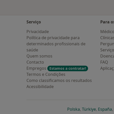
Serviço
Para o
Privacidade
Médic
Política de privacidade para
Clínica
determinados profissionais de
Pergun
saúde
Serviç
Quem somos
Doenc
Contacto
FAQ
Empregos
Aplica
Estamos a contratar!
Termos e Condições
Como classificamos os resultados
Acessibilidade
abre num novo s
abre num
a
Polska
,
Türkiye
,
España
,