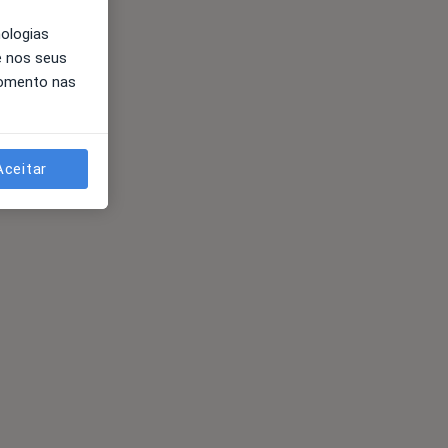
nologias
e nos seus
momento nas
Aceitar