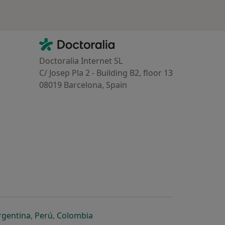
Contacto
Doctoralia - Homepage
Doctoralia Internet SL
C/ Josep Pla 2 - Building B2, floor 13
08019 Barcelona, Spain
dor
 separador
 novo separador
re num novo separador
abre num novo separador
abre num novo separador
abre num novo separador
rgentina
,
Perú
,
Colombia