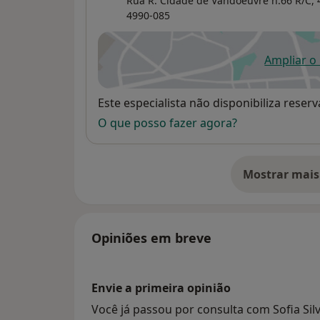
Rua R. Cidade de Vandoeuvre n.66 R/C, 
4990-085
Ampliar o
ab
Disponibilidade
Este especialista não disponibiliza rese
O que posso fazer agora?
Mostrar mais
so
Opiniões em breve
Envie a primeira opinião
Você já passou por consulta com Sofia Sil