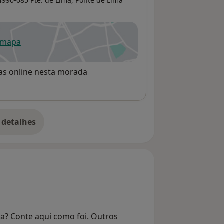
4990-085 Pte. de Lima,
Ponte de Lima
 mapa
re num novo separador
rvas online nesta morada
 detalhes
bre o endereço
va? Conte aqui como foi. Outros