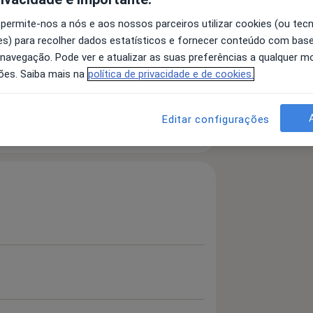
 permite-nos a nós e aos nossos parceiros utilizar cookies (ou tec
s) para recolher dados estatísticos e fornecer conteúdo com bas
 navegação. Pode ver e atualizar as suas preferências a qualquer 
ta
Ataque de pânico
ões. Saiba mais na
política de privacidade e de cookies.
a11y_sr_more_diseases
al
Transtornos do Humor
+10
Editar configurações
 detalhes
bre a experiência