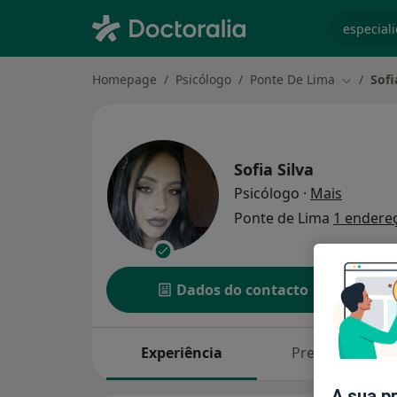
especiali
Homepage
Psicólogo
Ponte De Lima
Sofi
Mudar de
Sofia Silva
sobre as
Psicólogo
·
Mais
Ponte de Lima
1 endere
Dados do contacto
Experiência
Preços
A sua p