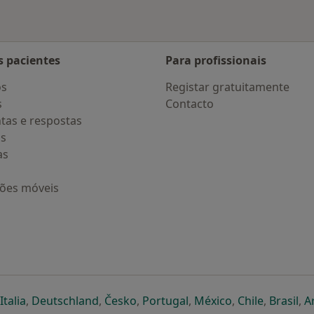
s pacientes
Para profissionais
os
Registar gratuitamente
s
Contacto
tas e respostas
os
as
ções móveis
eparador
 novo separador
bre num novo separador
abre num novo separador
abre num novo separador
abre num novo separador
abre num novo separa
abre num novo
abre num
ab
Italia
,
Deutschland
,
Česko
,
Portugal
,
México
,
Chile
,
Brasil
,
A