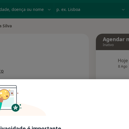
dade, doença ou nome
p. ex. Lisboa
a Silva
 cidade
Agendar n
Inativo
Hoje
 especializações
8 Ago
ço
agend
Solicite um atendimento
Consultórios
Opiniões
rivacidade é importante.