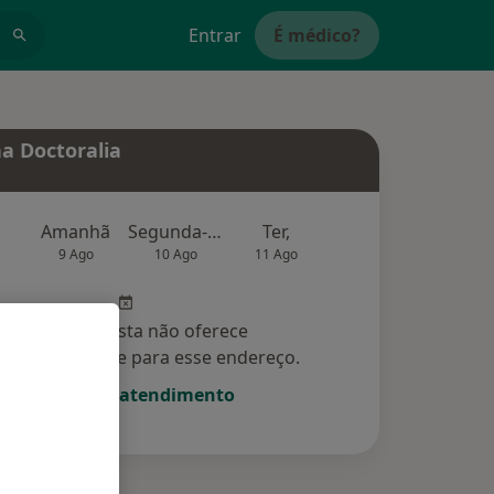
Entrar
É médico?
a Doctoralia
Amanhã
Segunda-feira
Ter,
Qua
Qui,
9 Ago
10 Ago
11 Ago
12 Ago
13 Ag
Esse especialista não oferece
amento online para esse endereço.
Solicite um atendimento