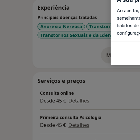
Experiência
Ao aceitar,
Principais doenças tratadas
semelhante
hábitos de
Anorexia Nervosa
Transtorno da Condu
configuraç
Transtornos Sexuais e da Identidade Sexu
Mostrar mais
so
Serviços e preços
Consulta online
Desde 45 €
Detalhes
Primeira consulta Psicologia
Desde 45 €
Detalhes