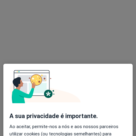
Isabel Rodrigues
Osteopata
5 opiniões
Rua Francisco Stromp 31, Lisboa
•
Mapa
Alvamed - Clínica médica de Alvalade
Alongamento Muscular
Preço não disponível
Esse especialista não oferece agendamento online para esse endereço.
Solicite um atendimento
A sua privacidade é importante.
Ao aceitar, permite-nos a nós e aos nossos parceiros
utilizar cookies (ou tecnologias semelhantes) para