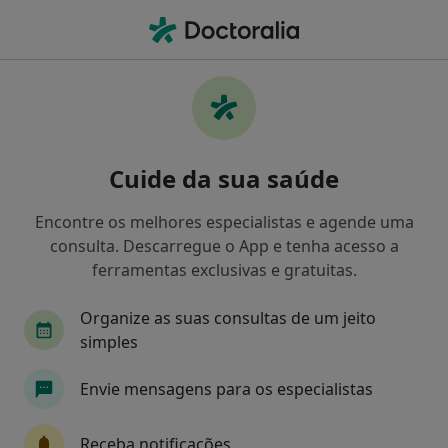
Men
Alongamento Muscular • Almada, Lisboa
Filters
• 1
Mapa
Alongamento Muscular, Almada
Cuide da sua saúde
Como classificamos os resultados
Encontre os melhores especialistas e agende uma
consulta. Descarregue o App e tenha acesso a
Qual é a especialização que procura?
ferramentas exclusivas e gratuitas.
Osteopata
Fisioterapeuta
Terapeuta alte
Organize as suas consultas de um jeito
simples
Envie mensagens para os especialistas
Receba notificações