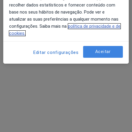
recolher dados estatísticos e fornecer conteúdo com
base nos seus hábitos de navegação. Pode ver e
Diogo Santos
atualizar as suas preferências a qualquer momento nas
Osteopata
configurações. Saiba mais na
política de privacidade e de
2 opiniões
cookies.
R. Dr. Gama Barros, 27A, Lisboa
•
Mapa
AS CLÍNICAS - Clínicas Médicas e Dentárias Lisboa
Aceitar
Editar configurações
Alongamento Muscular
Preço não disponível
Esse especialista não oferece agendamento online para esse endereço.
Solicite um atendimento