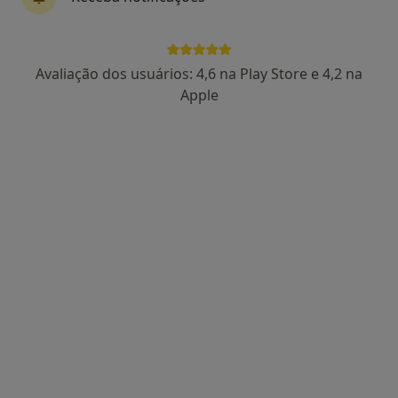
Alexandra Gonçalves
Avaliação dos usuários: 4,6 na Play Store e 4,2 na
Terapeuta alternativo, Osteopata
Apple
76 opiniões
Rua de Italia nº1 - 1º Andar fração 7, Carcavelos
•
Mapa
Naturalyrio - Osteopatia Integrada
Alongamento Muscular
70 €
Esse especialista não oferece agendamento online para esse endereço.
Solicite um atendimento