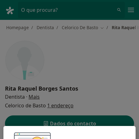
Men
O que procura?
Homepage
Dentista
Celorico De Basto
Rita Raquel 
Mudar de cidade
Rita Raquel Borges Santos
sobre as especializações
Dentista
·
Mais
Celorico de Basto
1 endereço
Dados do contacto