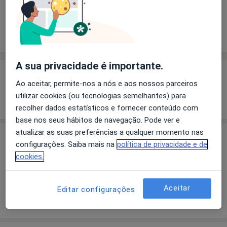
Solicite um atendimento
Experiência
Preços
Consultórios
Opiniões
A sua privacidade é importante.
Experiência
Ao aceitar, permite-nos a nós e aos nossos parceiros
utilizar cookies (ou tecnologias semelhantes) para
Mostrar mais detalhes
sobre a experiência
recolher dados estatísticos e fornecer conteúdo com
base nos seus hábitos de navegação. Pode ver e
atualizar as suas preferências a qualquer momento nas
Preços
configurações. Saiba mais na
política de privacidade e de
cookies.
Sem informação sobre serviços e preços
Este especialista ainda não adicionou nenhuma
informação sobre serviços
Aceitar
Editar configurações