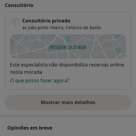
Consultório
Consultório privado
av joão pinto ribeiro,
Celorico de Basto
Ampliar o mapa
abre num novo separador
Disponibilidade
Este especialista não disponibiliza reservas online
nesta morada
O que posso fazer agora?
Mostrar mais detalhes
sobre o endereço
Opiniões em breve