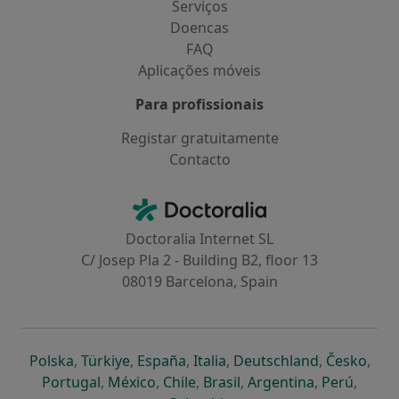
Serviços
Doencas
FAQ
Aplicações móveis
Para profissionais
Registar gratuitamente
Contacto
Contacto
Doctoralia - Homepage
Doctoralia Internet SL
C/ Josep Pla 2 - Building B2, floor 13
08019 Barcelona, Spain
abre num novo separador
abre num novo separador
abre num novo separador
abre num novo separado
abre num n
abre
Polska
,
Türkiye
,
España
,
Italia
,
Deutschland
,
Česko
,
abre num novo separador
abre num novo separador
abre num novo separador
abre num novo separa
abre num no
abre n
Portugal
,
México
,
Chile
,
Brasil
,
Argentina
,
Perú
,