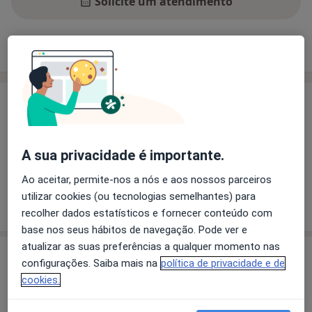
Solicite um atendimento
Experiência
Preços
Consultórios
Opiniões
Experiência
Pacientes que trato
Adultos
A sua privacidade é importante.
Crianças (Apenas em alguns endereços)
Ao aceitar, permite-nos a nós e aos nossos parceiros
utilizar cookies (ou tecnologias semelhantes) para
Mostrar mais detalhes
sobre a experiência
recolher dados estatísticos e fornecer conteúdo com
base nos seus hábitos de navegação. Pode ver e
atualizar as suas preferências a qualquer momento nas
Serviços e preços
configurações. Saiba mais na
política de privacidade e de
cookies.
Primeira consulta Psiquiatria
Detalhes