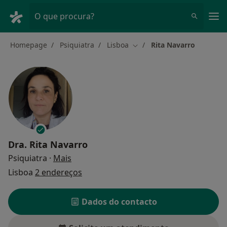
Men
O que procura?
Homepage
Psiquiatra
Lisboa
Rita Navarro
Mudar de cidade
Dra.
Rita Navarro
sobre as especializações
Psiquiatra
·
Mais
Lisboa
2 endereços
Dados do contacto