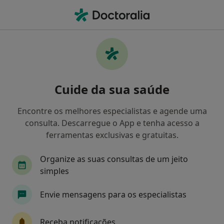
Men
Aterosclerose • Alfena, Porto
Filters
• 1
Mapa
Aterosclerose, Alfena
Cuide da sua saúde
Como classificamos os resultados
Encontre os melhores especialistas e agende uma
consulta. Descarregue o App e tenha acesso a
Qual é a especialização que procura?
ferramentas exclusivas e gratuitas.
Cardiologista
Psicólogo
Cirurgião vascula
Organize as suas consultas de um jeito
simples
Envie mensagens para os especialistas
Receba notificações