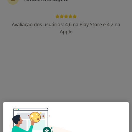
Prof. Luis Moura
Avaliação dos usuários: 4,6 na Play Store e 4,2 na
Cardiologista
Apple
11 opiniões
Avenida da Boavista, 171, Porto
•
Mapa
Hospital Lusíadas Porto
Esse especialista não oferece agendamento online para esse endereço.
Solicite um atendimento