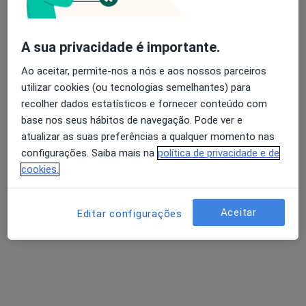
Dr. Fernando Montenegro Sá
A sua privacidade é importante.
Cardiologista
1 opinião
Ao aceitar, permite-nos a nós e aos nossos parceiros
utilizar cookies (ou tecnologias semelhantes) para
Morada 1
Morada 2
recolher dados estatísticos e fornecer conteúdo com
base nos seus hábitos de navegação. Pode ver e
Rua Dr Eduardo Torres , Matosinhos
•
Mapa
atualizar as suas preferências a qualquer momento nas
Unidade Local de Saúde de Matosinhos Epe
configurações. Saiba mais na
política de privacidade e de
cookies.
Ecocardiografia
Serviço gratuito
Esse especialista não oferece agendamento online para esse endereço.
Aceitar
Editar configurações
Solicite um atendimento