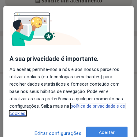
Solicite um atendimento
Experiência
Preços
Consultórios
Opiniões
Experiência
A sua privacidade é importante.
Mostrar mais detalhes
sobre a experiência
Ao aceitar, permite-nos a nós e aos nossos parceiros
utilizar cookies (ou tecnologias semelhantes) para
Serviços e preços
recolher dados estatísticos e fornecer conteúdo com
base nos seus hábitos de navegação. Pode ver e
Aparelho Fixo
atualizar as suas preferências a qualquer momento nas
Detalhes
configurações. Saiba mais na
política de privacidade e de
cookies.
Branqueamento Dentário
Detalhes
Aceitar
Editar configurações