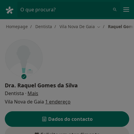
Men
O que procura?
Homepage
Dentista
Vila Nova De Gaia
Raquel Gome
Mudar de cidade
Dra.
Raquel Gomes da Silva
sobre as especializações
Dentista
·
Mais
Vila Nova de Gaia
1 endereço
Dados do contacto