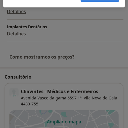
Estudo Ortodôntico
Detalhes
Implantes Dentários
Detalhes
Como mostramos os preços?
Consultório
Cliavintes - Médicos e Enfermeiros
Avenida Vasco da gama 6597 1º,
Vila Nova de Gaia
4430-755
Ampliar o mapa
abre num novo separador