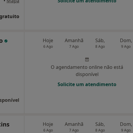
nhos
•
Mapa
Solicite um atendimento
 gratuito
do
Hoje
Amanhã
Sáb,
Dom,
6 Ago
7 Ago
8 Ago
9 Ago
O agendamento online não está
disponível
Solicite um atendimento
sponível
tins
Hoje
Amanhã
Sáb,
Dom,
6 Ago
7 Ago
8 Ago
9 Ago