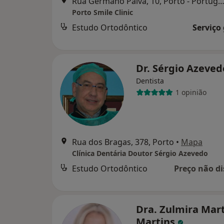
Rua Germano Paiva, 10, Porto - Portugal,, Matosi
Porto Smile Clinic
Estudo Ortodôntico
Serviço
Dr. Sérgio Azeve
Dentista
1 opinião
Rua dos Bragas, 378, Porto
•
Mapa
Clínica Dentária Doutor Sérgio Azevedo
Estudo Ortodôntico
Preço não di
Dra. Zulmira Mar
Martins