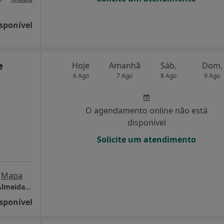
sponível
e
Hoje
Amanhã
Sáb,
Dom,
6 Ago
7 Ago
8 Ago
9 Ago
O agendamento online não está
disponível
Solicite um atendimento
Mapa
Clínica Médico Dentária Dr. Abílio Pinha de Almeida, Lda
sponível