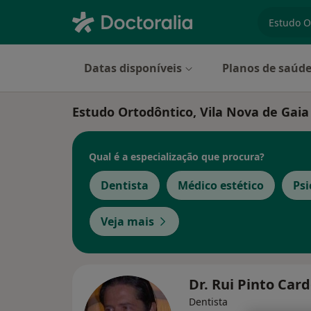
especiali
Datas disponíveis
Planos de saúd
Estudo Ortodôntico, Vila Nova de Gaia
Qual é a especialização que procura?
Dentista
Médico estético
Psi
Veja mais
Dr. Rui Pinto Car
Dentista