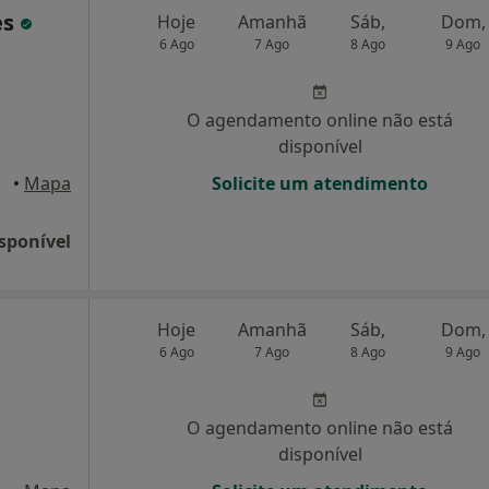
es
Hoje
Amanhã
Sáb,
Dom,
6 Ago
7 Ago
8 Ago
9 Ago
O agendamento online não está
disponível
orto
•
Mapa
Solicite um atendimento
sponível
Hoje
Amanhã
Sáb,
Dom,
6 Ago
7 Ago
8 Ago
9 Ago
O agendamento online não está
disponível