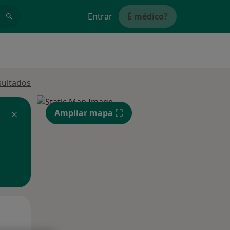
Entrar
É médico?
sultados
Ampliar mapa
Segunda-feira
Ter,
Qua
10 Ago
11 Ago
12 Ago