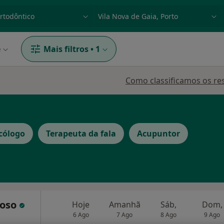
dade, doença ou nome
p. ex. Lisboa
e
Mais filtros
•
1
Como classificamos os re
cólogo
Terapeuta da fala
Acupuntor
doso
Hoje
Amanhã
Sáb,
Dom,
6 Ago
7 Ago
8 Ago
9 Ago