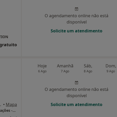
O agendamento online não está
disponível
Solicite um atendimento
TION
 gratuito
Hoje
Amanhã
Sáb,
Dom,
6 Ago
7 Ago
8 Ago
9 Ago
O agendamento online não está
disponível
tugal, Senhora Da Hora
•
Mapa
Solicite um atendimento
CLÍNICA DA CIRCUNVALAÇÃO - Novas Instalações -Consultório privado