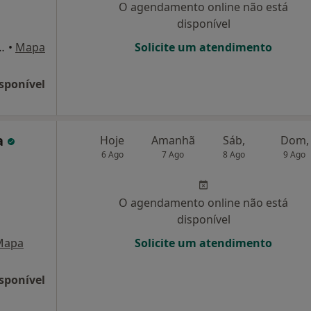
O agendamento online não está
disponível
 Pereira, 65, Matosinhos
•
Mapa
Solicite um atendimento
sponível
a
Hoje
Amanhã
Sáb,
Dom,
6 Ago
7 Ago
8 Ago
9 Ago
O agendamento online não está
disponível
Mapa
Solicite um atendimento
sponível