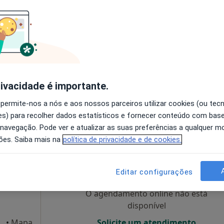
O agendamento online não está
disponível
Solicite um atendimento
rivacidade é importante.
 permite-nos a nós e aos nossos parceiros utilizar cookies (ou tec
s) para recolher dados estatísticos e fornecer conteúdo com bas
sponível
 navegação. Pode ver e atualizar as suas preferências a qualquer 
ões. Saiba mais na
política de privacidade e de cookies.
ra Dias
Hoje
Amanhã
Sáb,
Dom,
6 Ago
7 Ago
8 Ago
9 Ago
Editar configurações
O agendamento online não está
disponível
nhora Da Hora
•
Mapa
Solicite um atendimento