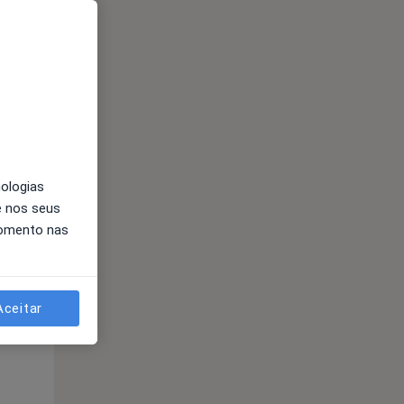
nologias
e nos seus
momento nas
Segunda-feira
Ter,
Qua
10 Ago
11 Ago
12 Ago
Aceitar