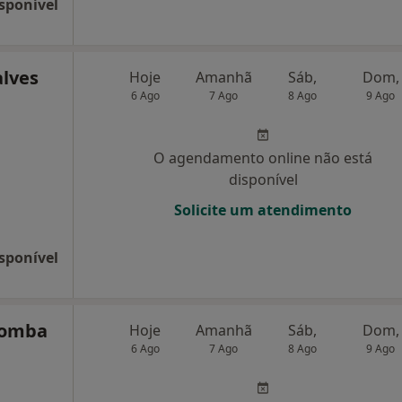
sponível
alves
Hoje
Amanhã
Sáb,
Dom,
6 Ago
7 Ago
8 Ago
9 Ago
O agendamento online não está
disponível
Solicite um atendimento
sponível
Comba
Hoje
Amanhã
Sáb,
Dom,
6 Ago
7 Ago
8 Ago
9 Ago