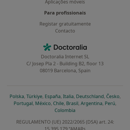
Aplicações móveis
Para profissionais
Registar gratuitamente
Contacto
Contacto
Doctoralia - Homepage
Doctoralia Internet SL
C/ Josep Pla 2 - Building B2, floor 13
08019 Barcelona, Spain
abre num novo separador
abre num novo separador
abre num novo separador
abre num novo separado
abre num n
abre
Polska
,
Türkiye
,
España
,
Italia
,
Deutschland
,
Česko
,
abre num novo separador
abre num novo separador
abre num novo separador
abre num novo separa
abre num no
abre n
Portugal
,
México
,
Chile
,
Brasil
,
Argentina
,
Perú
,
abre num novo separad
Colombia
REGULAMENTO (UE) 2022/2065 (DSA) art. 24:
15.395.179 “AMARs