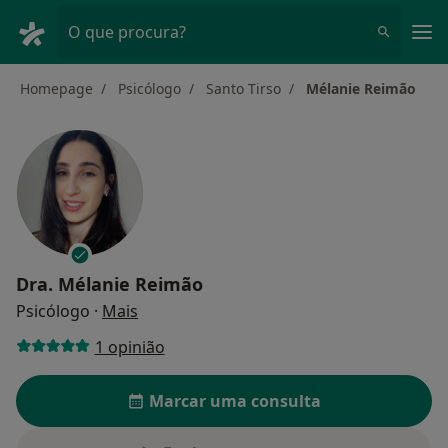
Men
O que procura?
Homepage
Psicólogo
Santo Tirso
Mélanie Reimão
Dra.
Mélanie Reimão
sobre as especializações
Psicólogo
·
Mais
1 opinião
Marcar uma consulta