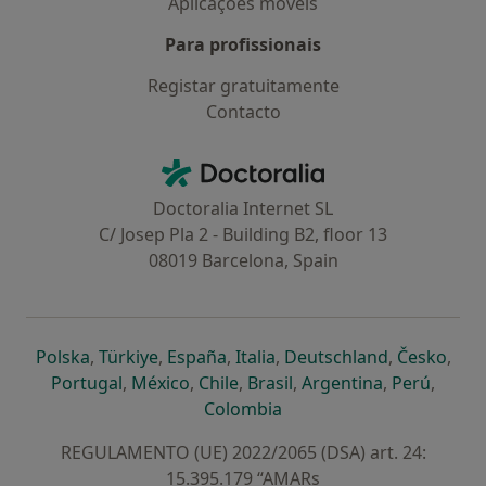
Aplicações móveis
Para profissionais
Registar gratuitamente
Contacto
Contacto
Doctoralia - Homepage
Doctoralia Internet SL
C/ Josep Pla 2 - Building B2, floor 13
08019 Barcelona, Spain
abre num novo separador
abre num novo separador
abre num novo separador
abre num novo separado
abre num n
abre
Polska
,
Türkiye
,
España
,
Italia
,
Deutschland
,
Česko
,
abre num novo separador
abre num novo separador
abre num novo separador
abre num novo separa
abre num no
abre n
Portugal
,
México
,
Chile
,
Brasil
,
Argentina
,
Perú
,
abre num novo separad
Colombia
REGULAMENTO (UE) 2022/2065 (DSA) art. 24:
15.395.179 “AMARs