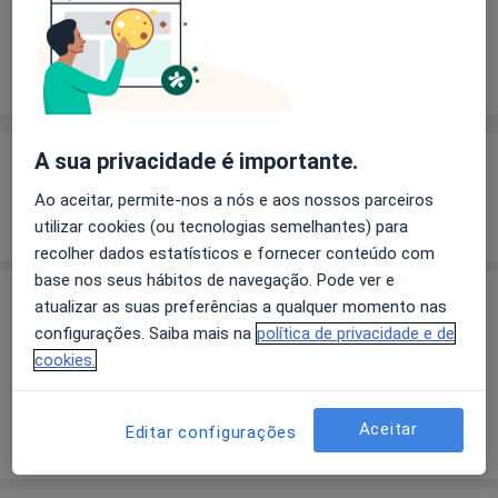
Solicite um atendimento
Experiência
Preços
Consultórios
Opiniões
A sua privacidade é importante.
Experiência
Ao aceitar, permite-nos a nós e aos nossos parceiros
Mostrar mais detalhes
sobre a experiência
utilizar cookies (ou tecnologias semelhantes) para
recolher dados estatísticos e fornecer conteúdo com
base nos seus hábitos de navegação. Pode ver e
Preços
atualizar as suas preferências a qualquer momento nas
configurações. Saiba mais na
política de privacidade e de
Sem informação sobre serviços e preços
cookies.
Este especialista ainda não adicionou nenhuma
informação sobre serviços
Aceitar
Editar configurações