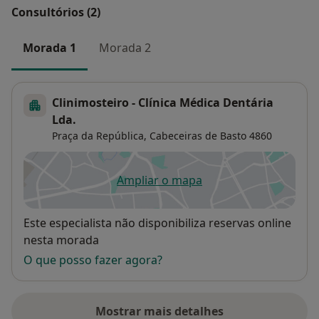
Consultórios (2)
Morada 1
Morada 2
Clinimosteiro - Clínica Médica Dentária
Lda.
Praça da República,
Cabeceiras de Basto
4860
Ampliar o mapa
abre num novo separador
Disponibilidade
Este especialista não disponibiliza reservas online
nesta morada
O que posso fazer agora?
Mostrar mais detalhes
sobre o endereço