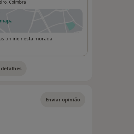
eiro,
Coimbra
 mapa
re num novo separador
rvas online nesta morada
 detalhes
bre o endereço
Enviar opinião