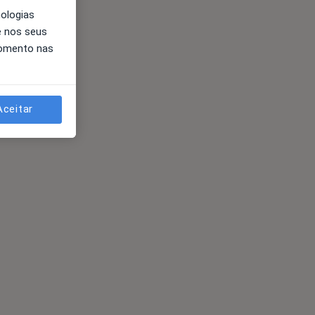
nologias
e nos seus
momento nas
Aceitar