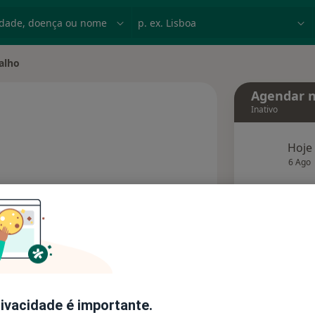
dade, doença ou nome
p. ex. Lisboa
alho
e
Agendar n
Inativo
especializações
Hoje
6 Ago
agend
Solicite um atendimento
Consultórios
Opiniões (1)
rivacidade é importante.