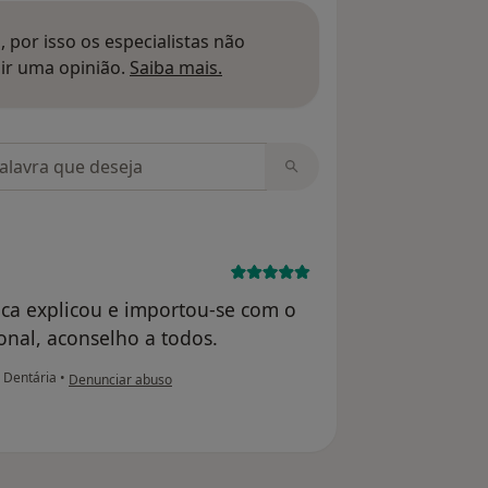
 por isso os especialistas não
Saber mais sobre pareceres
ir uma opinião.
Saiba mais.
m opiniões
ca explicou e importou-se com o
onal, aconselho a todos.
na opinião do utilizador Conta eliminada
 Dentária
•
Denunciar abuso