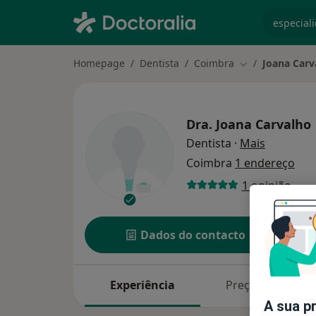
especiali
Homepage
Dentista
Coimbra
Joana Carv
Mudar de cidad
Dra.
Joana Carvalho
sobre as 
Dentista
·
Mais
Coimbra
1 endereço
1 opinião
Dados do contacto
Experiência
Preços
A sua p