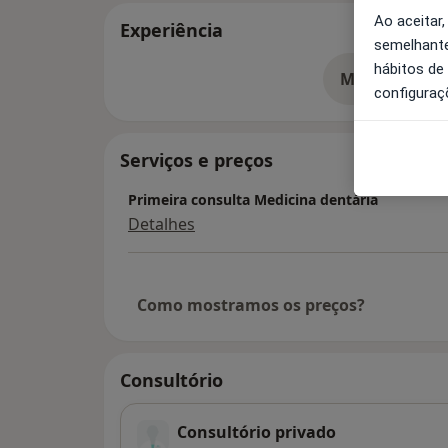
Ao aceitar,
Experiência
semelhante
hábitos de
Mostrar mais
so
configuraç
Serviços e preços
Primeira consulta Medicina dentária
Detalhes
Como mostramos os preços?
Consultório
Consultório privado