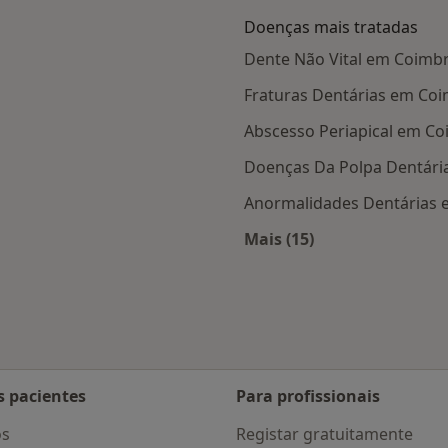
Doenças mais tratadas
Dente Não Vital em Coimb
Fraturas Dentárias em Co
Abscesso Periapical em C
Doenças Da Polpa Dentári
Anormalidades Dentárias
Mais (15)
s Coimbra
Mais na categoria: D
s pacientes
Para profissionais
os
Registar gratuitamente