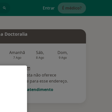
Entrar
É médico?
a Doctoralia
Amanhã
Sáb,
Dom,
Segunda-feira
Ter,
7 Ago
8 Ago
9 Ago
10 Ago
11 Ag
Esse especialista não oferece
amento online para esse endereço.
Solicite um atendimento