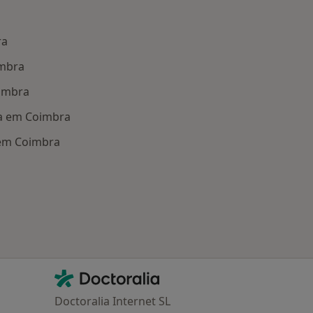
ra
imbra
oimbra
a em Coimbra
 em Coimbra
oenças mais tratadas
Contacto
Doctoralia - Homepage
Doctoralia Internet SL