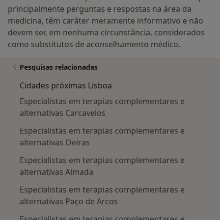
todos os órgãos, promove o detox do corpo.
principalmente perguntas e respostas na área da
medicina, têm caráter meramente informativo e não
Marmaterapia:
devem ser, em nenhuma circunstância, considerados
Massagem com estimulação de pontos vitais de
como substitutos de aconselhamento médico.
energia (Marmas). Sua estimulação auxilia na
eliminação das toxinas (AMA) estagnadas nestes
Pesquisas relacionadas
centros de energia, melhorando a digestão, a
vitalidade, estimulando o rejuvenescimento, fazendo
Cidades próximas Lisboa
um verdadeiro detox do corpo.
Especialistas em terapias complementares e
alternativas Carcavelos
Nasya:
Especialistas em terapias complementares e
Terapia nasal para os distúrbios acima da clavícula
alternativas Oeiras
(aplicação de óleos nas narinas). Auxilia na Sinusite,
Rinite alérgica, Insónia, Eliminação do muco em
Especialistas em terapias complementares e
excesso/Congestionamento nasal, etc.
alternativas Almada
Especialistas em terapias complementares e
Karnapurana:
alternativas Paço de Arcos
Aplicação de óleos medicados nos ouvidos com
massagem aos ouvidos e zona circundante. Indicado
Especialistas em terapias complementares e