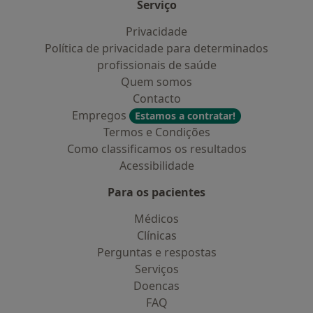
especial que tu és!
Serviço
Privacidade
Vem comigo que ajudo-te a cuidar mais e melhor de ti!
Política de privacidade para determinados
profissionais de saúde
Gratidão!
Quem somos
Contacto
Com Amor,
Empregos
Estamos a contratar!
Termos e Condições
Isa Valente
Como classificamos os resultados
Acessibilidade
Para os pacientes
Médicos
Clínicas
Perguntas e respostas
Serviços
Doencas
FAQ