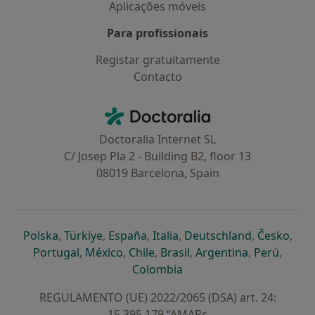
Aplicações móveis
Para profissionais
Registar gratuitamente
Contacto
Contacto
Doctoralia - Homepage
Doctoralia Internet SL
C/ Josep Pla 2 - Building B2, floor 13
08019 Barcelona, Spain
abre num novo separador
abre num novo separador
abre num novo separador
abre num novo separado
abre num n
abre
Polska
,
Türkiye
,
España
,
Italia
,
Deutschland
,
Česko
,
abre num novo separador
abre num novo separador
abre num novo separador
abre num novo separa
abre num no
abre n
Portugal
,
México
,
Chile
,
Brasil
,
Argentina
,
Perú
,
abre num novo separad
Colombia
REGULAMENTO (UE) 2022/2065 (DSA) art. 24:
15.395.179 “AMARs