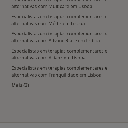
e aumenta a energia, promover sono profundo e
alternativas com Multicare em Lisboa
prevenir a insónia.
Especialistas em terapias complementares e
alternativas com Médis em Lisboa
Udwartana:
Massagem Ayurvédica realizada com óleo medicado
Especialistas em terapias complementares e
ou pó de plantas medicinais, em todo o corpo, abaixo
alternativas com AdvanceCare em Lisboa
do pescoço. Abre os canais circulatórios, facilita a
Especialistas em terapias complementares e
atividade metabólica, reduz o excesso de gordura do
alternativas com Allianz em Lisboa
corpo, melhora o aspeto da pele.
Especialistas em terapias complementares e
Para além disso, desenvolvo trabalho na área do bem-
alternativas com Tranquilidade em Lisboa
estar: Massagens Relaxantes e de SPA, Massagens
Mais (3)
Terapêuticas Ayurvédica (Abhyanga e Marmaterapia),
Mais na categoria: Planos de saúde mais popul
Terapias com Cristais e alinhamento dos Chakras e
Reflexologia dos pés.
Convido-te a mergulhar nesta jornada de bem-estar e
a olhar para dentro de ti como este ser único e