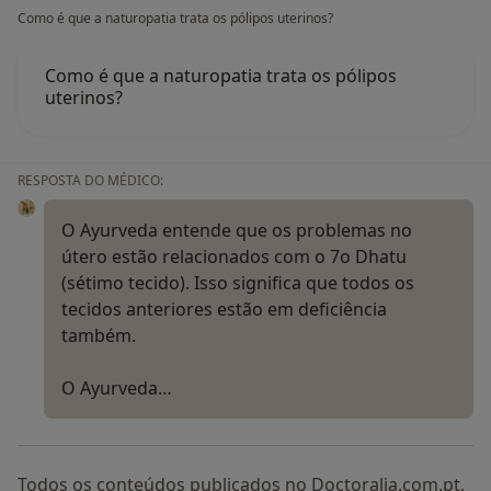
Como é que a naturopatia trata os pólipos uterinos?
Abhyanga
Oleação e massagem corporal ayurvédica. Fortalece o
corpo e o sistema imunitário, retarda o
Como é que a naturopatia trata os pólipos
uterinos?
envelhecimento e desbloqueia os canais do corpo
(srotas).
Shiroabhyanga:
RESPOSTA DO MÉDICO:
Massagem ayurvédica na cabeça, pescoço e ombro.
O Ayurveda entende que os problemas no
Massagem especial com óleo quente para aliviar dores
útero estão relacionados com o 7o Dhatu
e tensões agudas e crónicas. Melhora a circulação
(sétimo tecido). Isso significa que todos os
sanguínea na cabeça e elimina a fadiga. Diminui o
tecidos anteriores estão em deficiência
stress e estimula o crescimento capilar.
também.
Padabhyanga:
O Ayurveda…
Massagem profundamente relaxante nos pés e nas
pernas utiliza óleos ayurvédicos especiais para
regenerar, relaxar e harmonizar todo o corpo.
Estimula o metabolismo e o sistema linfático, estimula
Todos os conteúdos publicados no Doctoralia.com.pt,