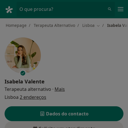
Men
O que procura?
Homepage
Terapeuta Alternativo
Lisboa
Isabela Va
Mudar de cidad
Isabela Valente
sobre as especializações
Terapeuta alternativo
·
Mais
Lisboa
2 endereços
Dados do contacto