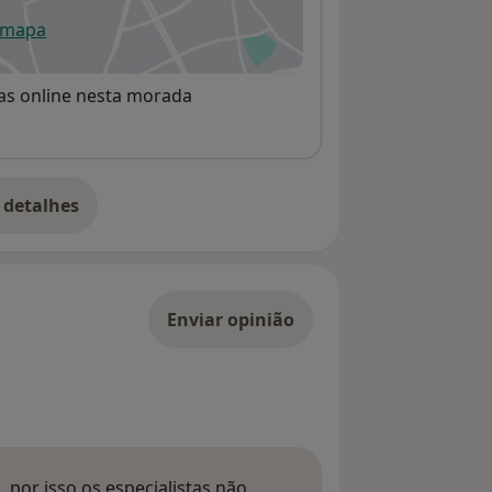
 mapa
re num novo separador
rvas online nesta morada
 detalhes
bre o endereço
Enviar opinião
 por isso os especialistas não