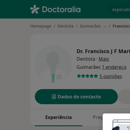
especiali
Homepage
Dentista
Guimarães
Francisc
Mudar de cid
Dr.
Francisco J F Ma
sobre as 
Dentista
·
Mais
Guimarães
1 endereço
5 opiniões
Dados do contacto
Experiência
Preços