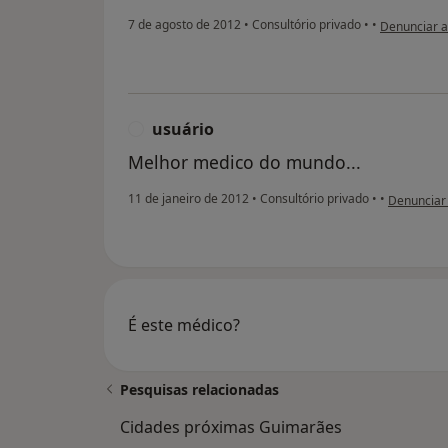
na opinião d
7 de agosto de 2012
•
Consultório privado
•
•
Denunciar 
usuário
U
Melhor medico do mundo...
na opinião 
11 de janeiro de 2012
•
Consultório privado
•
•
Denunciar
É este médico?
Pesquisas relacionadas
Cidades próximas Guimarães