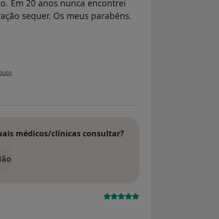
o. Em 20 anos nunca encontrei
ação sequer. Os meus parabéns.
o utilizador Conta eliminada
buso
uais médicos/clínicas consultar?
Não