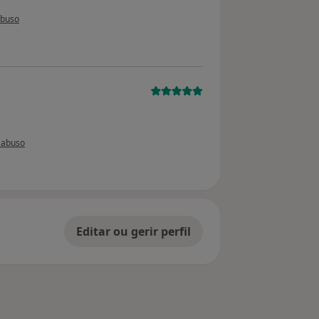
o utilizador paciente
abuso
do utilizador usuário
 abuso
Editar ou gerir perfil