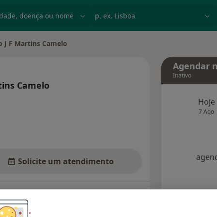
dade, doença ou nome
p. ex. Lisboa
o J F Martins Camelo
ade
Agendar n
Inativo
rtins Camelo
especializações
Hoje
7 Ago
agend
Solicite um atendimento
Consultórios
Opiniões (5)