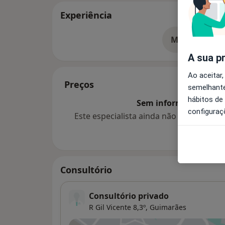
Experiência
Mostrar mais
so
A sua p
Ao aceitar,
Preços
semelhante
hábitos de
Sem informação sobre 
configuraç
Este especialista ainda não adicionou
Consultório
Consultório privado
R Gil Vicente 8,3º,
Guimarães