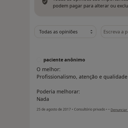
podem pagar para alterar ou exclu
Pesquisar e
paciente anônimo
P
O melhor:
Profissionalismo, atenção e qualidade
Poderia melhorar:
Nada
na opinião
25 de agosto de 2017
•
Consultório privado
•
•
Denunciar