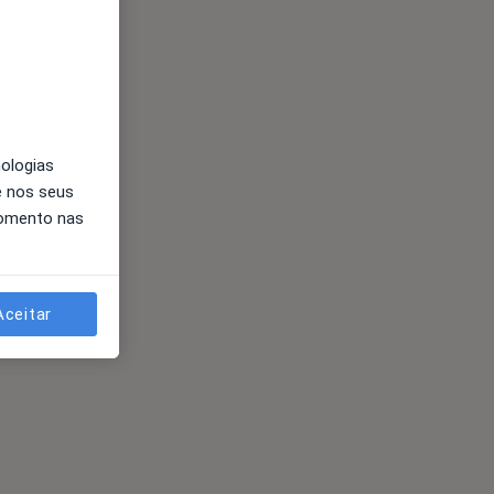
nologias
e nos seus
momento nas
Aceitar