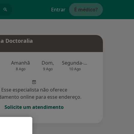
Entrar
É médico?
a Doctoralia
Amanhã
Dom,
Segunda-feira
Ter,
Qu
8 Ago
9 Ago
10 Ago
11 Ago
12 Ag
Esse especialista não oferece
amento online para esse endereço.
Solicite um atendimento