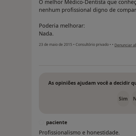
O melhor Médico-Dentista que conheç
nenhum profissional digno de compar
Poderia melhorar:
Nada.
na opinião d
23 de maio de 2015
•
Consultório privado
•
•
Denunciar a
As opiniões ajudam você a decidir q
Sim
paciente
P
Profissionalismo e honestidade.