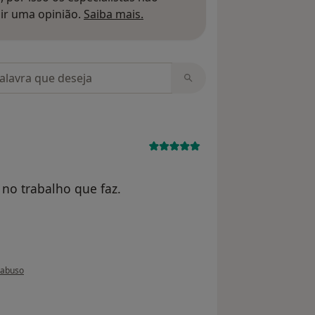
Saber mais sobre pareceres
ir uma opinião.
Saiba mais.
m opiniões
 no trabalho que faz.
 do utilizador paciente anônimo
 abuso