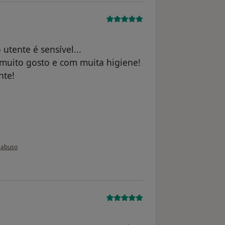
tente é sensível...
 muito gosto e com muita higiene!
nte!
 do utilizador Conta eliminada
 abuso