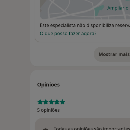
Ampliar o
ab
Disponibilidade
Este especialista não disponibiliza rese
O que posso fazer agora?
Mostrar mais
so
Opinioes
5 opiniões
Todas as opiniões são importantes,