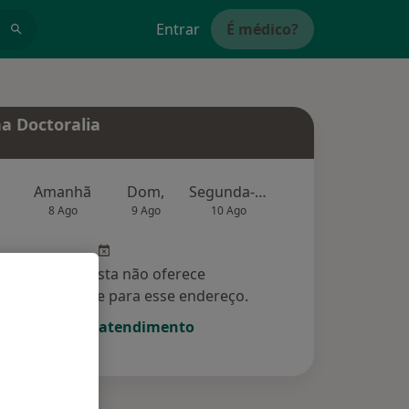
Entrar
É médico?
a Doctoralia
Amanhã
Dom,
Segunda-feira
Ter,
Qu
8 Ago
9 Ago
10 Ago
11 Ago
12 Ag
Esse especialista não oferece
amento online para esse endereço.
Solicite um atendimento