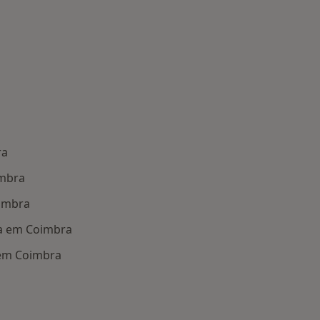
ra
imbra
oimbra
a em Coimbra
 em Coimbra
oenças mais tratadas