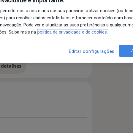
rivacidade é importante.
 permite-nos a nós e aos nossos parceiros utilizar cookies (ou tec
s) para recolher dados estatísticos e fornecer conteúdo com bas
rtopedia Funcional dos Maxilares
 navegação. Pode ver e atualizar as suas preferências a qualquer 
ões. Saiba mais na
política de privacidade e de cookies.
io
Dente Não-Erupcionado
1y_sr_more_diseases
Editar configurações
 detalhes
bre a experiência