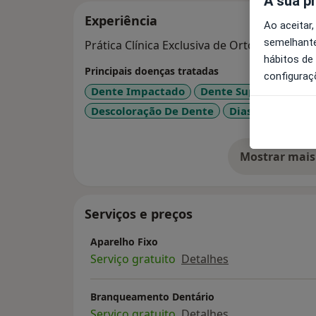
A sua p
Experiência
Ao aceitar,
semelhante
Prática Clínica Exclusiva de Ortodontia e O
hábitos de
Principais doenças tratadas
configuraç
Dente Impactado
Dente Supranumerár
a1
Descoloração De Dente
Diastema
+1
Mostrar mais
so
Serviços e preços
Aparelho Fixo
Serviço gratuito
Detalhes
Branqueamento Dentário
Serviço gratuito
Detalhes