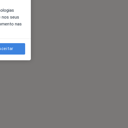
nologias
e nos seus
momento nas
Aceitar