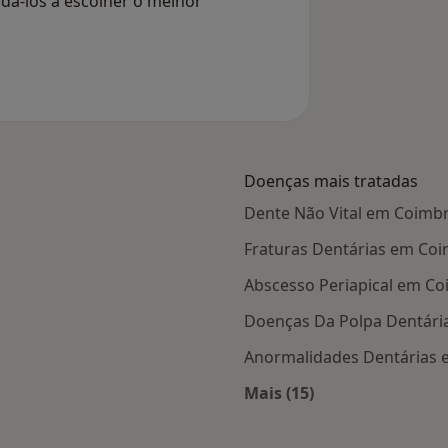
dá-los a escolher o melhor
Doenças mais tratadas
Dente Não Vital em Coimb
Fraturas Dentárias em Co
Abscesso Periapical em C
Doenças Da Polpa Dentári
Anormalidades Dentárias
Mais (15)
s Coimbra
Mais na categoria: D