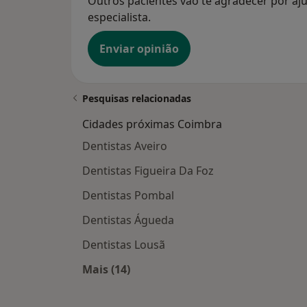
Outros pacientes vão te agradecer por aju
especialista.
Enviar opinião
Pesquisas relacionadas
Cidades próximas Coimbra
Dentistas Aveiro
Dentistas Figueira Da Foz
Dentistas Pombal
Dentistas Águeda
Dentistas Lousã
Mais (14)
Mais na categoria: Cidades próxima