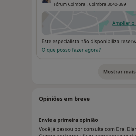
Fórum Coimbra ,
Coimbra
3040-389
Ampliar o
ab
Disponibilidade
Este especialista não disponibiliza rese
O que posso fazer agora?
Mostrar mais
so
Opiniões em breve
Envie a primeira opinião
Você já passou por consulta com Dra. Dia