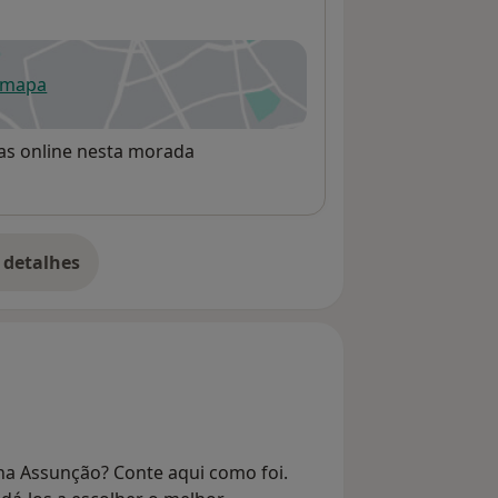
 mapa
re num novo separador
rvas online nesta morada
 detalhes
bre o endereço
na Assunção? Conte aqui como foi.