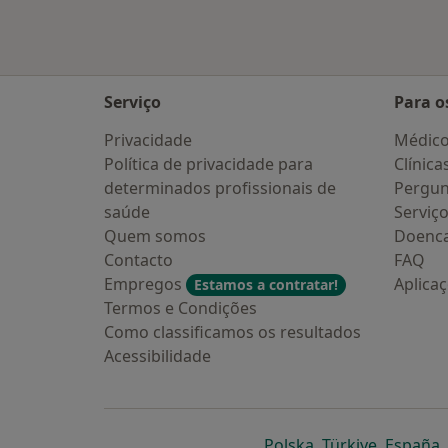
Serviço
Para o
Privacidade
Médic
Política de privacidade para
Clínica
determinados profissionais de
Pergun
saúde
Serviç
Quem somos
Doenc
Contacto
FAQ
Empregos
Aplica
Estamos a contratar!
Termos e Condições
Como classificamos os resultados
Acessibilidade
abre num novo s
abre num
a
Polska
,
Türkiye
,
España
,