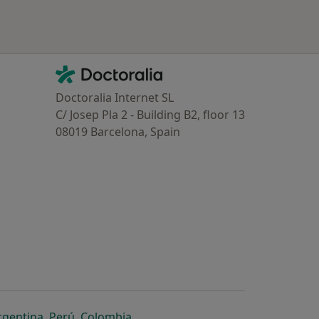
Contacto
Doctoralia - Homepage
Doctoralia Internet SL
C/ Josep Pla 2 - Building B2, floor 13
08019 Barcelona, Spain
dor
 separador
 novo separador
re num novo separador
abre num novo separador
abre num novo separador
abre num novo separador
rgentina
,
Perú
,
Colombia