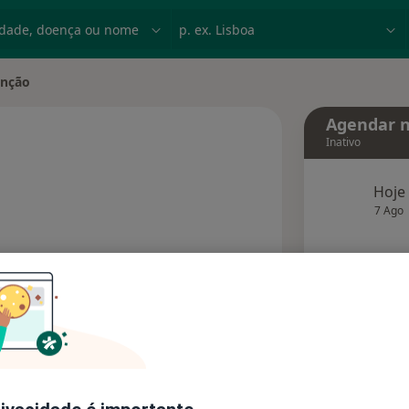
dade, doença ou nome
p. ex. Lisboa
unção
e
Agendar n
Inativo
Hoje
especializações
7 Ago
agend
Solicite um atendimento
Consultórios
Opiniões