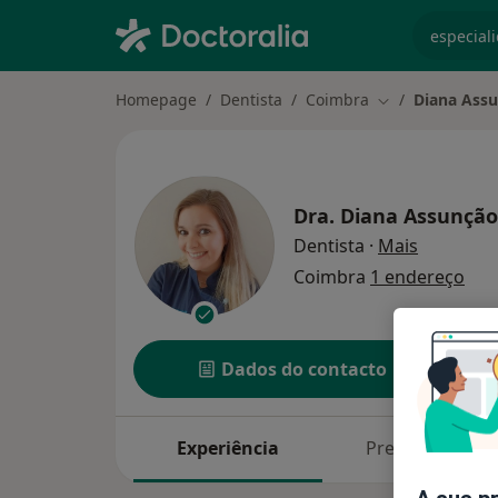
especiali
Homepage
Dentista
Coimbra
Diana Ass
Mudar de cidad
Dra.
Diana Assunção
sobre as 
Dentista
·
Mais
Coimbra
1 endereço
Dados do contacto
Experiência
Preços