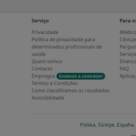
Serviço
Para o
Privacidade
Médic
Política de privacidade para
Clínica
determinados profissionais de
Pergun
saúde
Serviç
Quem somos
Doenc
Contacto
FAQ
Empregos
Aplica
Estamos a contratar!
Termos e Condições
Como classificamos os resultados
Acessibilidade
abre num novo s
abre num
a
Polska
,
Türkiye
,
España
,