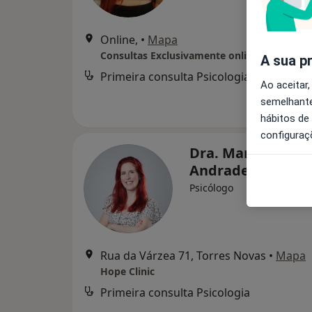
Online,
•
Mapa
A sua p
Primeira consulta Psicologia
Ao aceitar,
semelhante
hábitos de
configuraç
Dra. Maria João
Andrade
Psicólogo
Rua da Várzea 71, Torres Novas
•
Mapa
Hope Clinic
Primeira consulta Psicologia