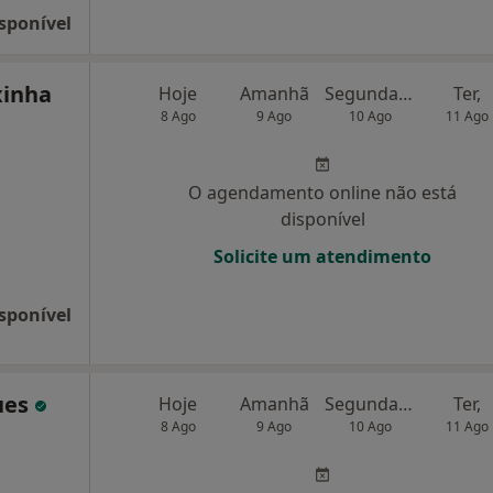
sponível
xinha
Hoje
Amanhã
Segunda-feira
Ter,
8 Ago
9 Ago
10 Ago
11 Ago
O agendamento online não está
disponível
Solicite um atendimento
sponível
ues
Hoje
Amanhã
Segunda-feira
Ter,
8 Ago
9 Ago
10 Ago
11 Ago