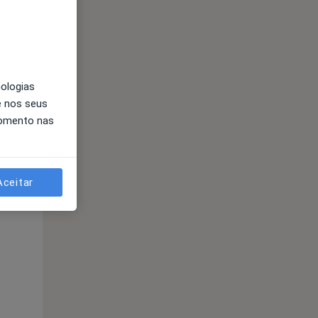
nologias
e nos seus
momento nas
Qua
Qui,
Sex,
12 Ago
13 Ago
14 Ago
Aceitar