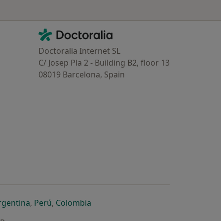
Contacto
Doctoralia - Homepage
Doctoralia Internet SL
C/ Josep Pla 2 - Building B2, floor 13
08019 Barcelona, Spain
dor
 separador
 novo separador
re num novo separador
abre num novo separador
abre num novo separador
abre num novo separador
rgentina
,
Perú
,
Colombia