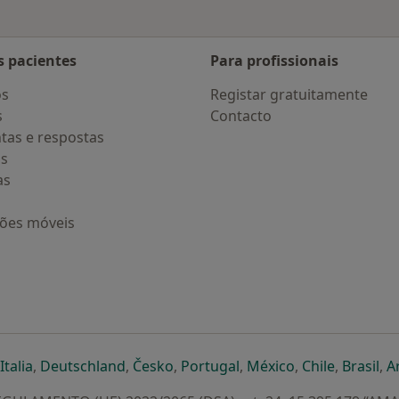
s pacientes
Para profissionais
os
Registar gratuitamente
s
Contacto
tas e respostas
os
as
ções móveis
eparador
 novo separador
bre num novo separador
abre num novo separador
abre num novo separador
abre num novo separador
abre num novo separa
abre num novo
abre num
ab
Italia
,
Deutschland
,
Česko
,
Portugal
,
México
,
Chile
,
Brasil
,
A