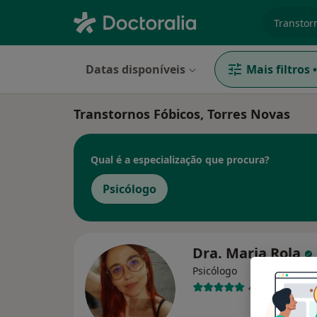
especiali
Datas disponíveis
Mais filtros
•
Transtornos Fóbicos, Torres Novas
Qual é a especialização que procura?
Psicólogo
Dra. Maria Rola
Psicólogo
49 opiniões