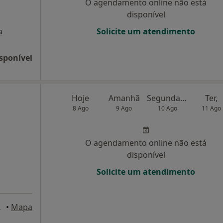
O agendamento online não está
disponível
a
Solicite um atendimento
sponível
Hoje
Amanhã
Segunda-feira
Ter,
8 Ago
9 Ago
10 Ago
11 Ago
O agendamento online não está
disponível
Solicite um atendimento
es Novas
•
Mapa