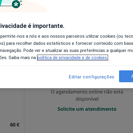
disponível
Solicite um atendimento
Consultas Exclusivamente online. Consulta por videochamada. Será utilizada a Google Meet. Próximo da hora da consulta enviarei o link para a o email fornecido por si.
rivacidade é importante.
55 €
 permite-nos a nós e aos nossos parceiros utilizar cookies (ou tec
s) para recolher dados estatísticos e fornecer conteúdo com bas
 navegação. Pode ver e atualizar as suas preferências a qualquer 
ões. Saiba mais na
política de privacidade e de cookies.
Hoje
Amanhã
Segunda-feira
Ter,
8 Ago
9 Ago
10 Ago
11 Ago
Editar configurações
O agendamento online não está
disponível
Solicite um atendimento
60 €