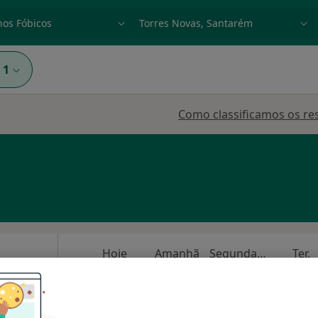
dade, doença ou nome
p. ex. Lisboa
1
Como classificamos os re
Hoje
Amanhã
Segunda-feira
Ter,
8 Ago
9 Ago
10 Ago
11 Ago
O agendamento online não está