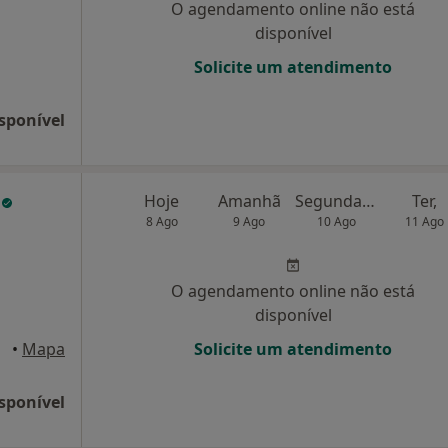
O agendamento online não está
disponível
Solicite um atendimento
sponível
a
Hoje
Amanhã
Segunda-feira
Ter,
8 Ago
9 Ago
10 Ago
11 Ago
O agendamento online não está
disponível
ovas
•
Mapa
Solicite um atendimento
sponível