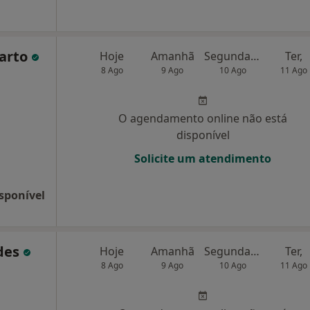
Marto
Hoje
Amanhã
Segunda-feira
Ter,
8 Ago
9 Ago
10 Ago
11 Ago
O agendamento online não está
disponível
Solicite um atendimento
sponível
des
Hoje
Amanhã
Segunda-feira
Ter,
8 Ago
9 Ago
10 Ago
11 Ago