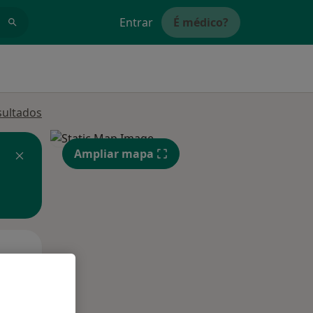
Entrar
É médico?
sultados
Ampliar mapa
Qua
Qui,
Sex,
12 Ago
13 Ago
14 Ago