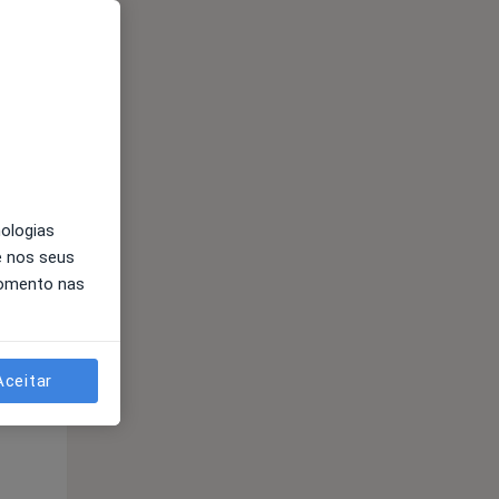
nologias
Qua
Qui,
Sex,
e nos seus
12 Ago
13 Ago
14 Ago
momento nas
Aceitar