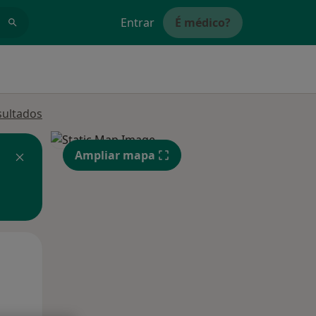
Entrar
É médico?
sultados
Ampliar mapa
Qua
Qui,
Sex,
12 Ago
13 Ago
14 Ago