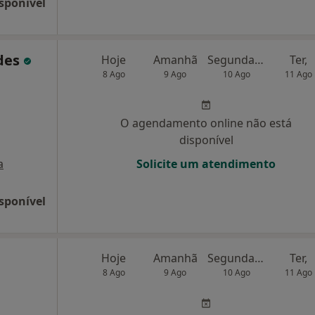
sponível
des
Hoje
Amanhã
Segunda-feira
Ter,
8 Ago
9 Ago
10 Ago
11 Ago
O agendamento online não está
disponível
a
Solicite um atendimento
sponível
Hoje
Amanhã
Segunda-feira
Ter,
8 Ago
9 Ago
10 Ago
11 Ago