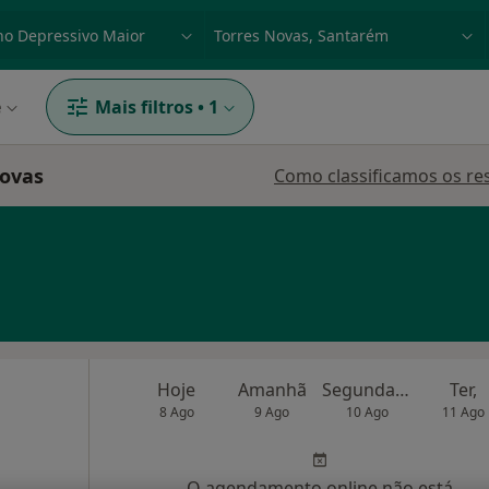
dade, doença ou nome
p. ex. Lisboa
e
Mais filtros
•
1
Novas
Como classificamos os re
Hoje
Amanhã
Segunda-feira
Ter,
8 Ago
9 Ago
10 Ago
11 Ago
O agendamento online não está