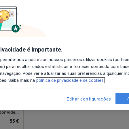
disponível
Solicite um atendimento
60 €
rivacidade é importante.
 permite-nos a nós e aos nossos parceiros utilizar cookies (ou tec
Hoje
Amanhã
Segunda-feira
Ter,
s) para recolher dados estatísticos e fornecer conteúdo com bas
8 Ago
9 Ago
10 Ago
11 Ago
 navegação. Pode ver e atualizar as suas preferências a qualquer 
ões. Saiba mais na
política de privacidade e de cookies.
O agendamento online não está
disponível
Editar configurações
Solicite um atendimento
Consultas Exclusivamente online. Consulta por videochamada. Será utilizada a Google Meet. Próximo da hora da consulta enviarei o link para a o email fornecido por si.
55 €