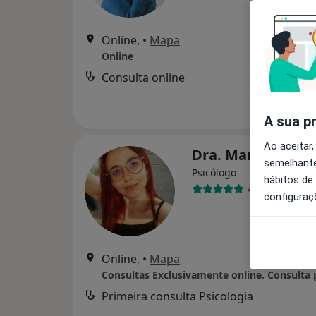
Online,
•
Mapa
Online
Consulta online
A sua p
Ao aceitar,
Dra. Maria Rola
semelhante
Psicólogo
hábitos de
49 opiniões
configuraç
Online,
•
Mapa
Primeira consulta Psicologia