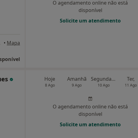
O agendamento online não está
disponível
Solicite um atendimento
es Novas
•
Mapa
sponível
ues
Hoje
Amanhã
Segunda-feira
Ter,
8 Ago
9 Ago
10 Ago
11 Ago
O agendamento online não está
disponível
Solicite um atendimento