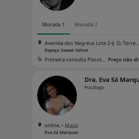
Morada 1
Morada 2
Avenida dos Negréus Lote 2-lj -D, Torr
Espaço Sweet Velvet
Primeira consulta Psicologia
Preço não di
Dra. Eva Sá Marq
Psicólogo
online,
•
Mapa
Eva Sá Marques