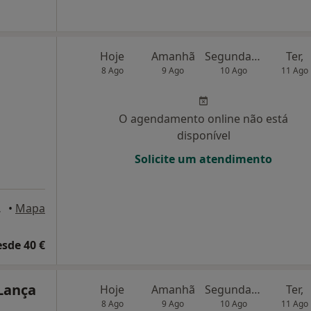
Hoje
Amanhã
Segunda-feira
Ter,
8 Ago
9 Ago
10 Ago
11 Ago
O agendamento online não está
disponível
Solicite um atendimento
s Novas
•
Mapa
esde 40 €
Lança
Hoje
Amanhã
Segunda-feira
Ter,
8 Ago
9 Ago
10 Ago
11 Ago