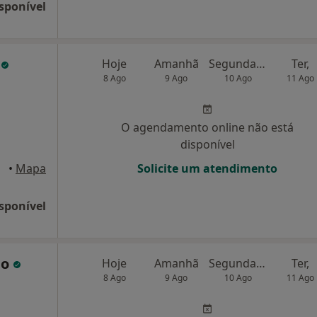
sponível
a
Hoje
Amanhã
Segunda-feira
Ter,
8 Ago
9 Ago
10 Ago
11 Ago
O agendamento online não está
disponível
ovas
•
Mapa
Solicite um atendimento
sponível
ho
Hoje
Amanhã
Segunda-feira
Ter,
8 Ago
9 Ago
10 Ago
11 Ago