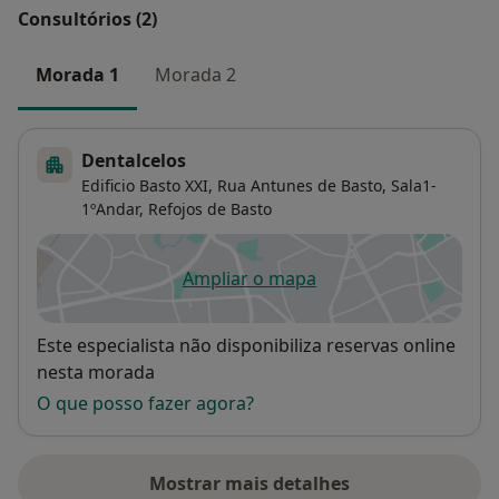
Consultórios (2)
Morada 1
Morada 2
Dentalcelos
Edificio Basto XXI, Rua Antunes de Basto, Sala1-
1ºAndar,
Refojos de Basto
Ampliar o mapa
abre num novo separador
Disponibilidade
Este especialista não disponibiliza reservas online
nesta morada
O que posso fazer agora?
Mostrar mais detalhes
sobre o endereço