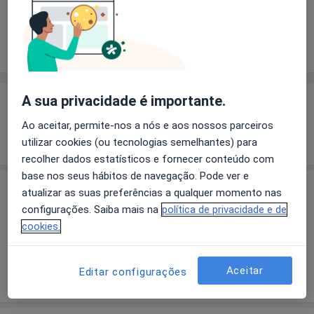
Solicite um atendimento
Experiência
Preços
Consultórios
Opiniões
A sua privacidade é importante.
Experiência
Ao aceitar, permite-nos a nós e aos nossos parceiros
Mostrar mais detalhes
sobre a experiência
utilizar cookies (ou tecnologias semelhantes) para
recolher dados estatísticos e fornecer conteúdo com
base nos seus hábitos de navegação. Pode ver e
atualizar as suas preferências a qualquer momento nas
Preços
configurações. Saiba mais na
política de privacidade e de
Sem informação sobre serviços e preços
cookies.
Este especialista ainda não adicionou nenhuma
informação sobre serviços
Aceitar
Editar configurações