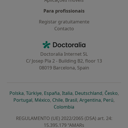
Aplicações móveis
Para profissionais
Registar gratuitamente
Contacto
Contacto
Doctoralia - Homepage
Doctoralia Internet SL
C/ Josep Pla 2 - Building B2, floor 13
08019 Barcelona, Spain
abre num novo separador
abre num novo separador
abre num novo separador
abre num novo separado
abre num n
abre
Polska
,
Türkiye
,
España
,
Italia
,
Deutschland
,
Česko
,
abre num novo separador
abre num novo separador
abre num novo separador
abre num novo separa
abre num no
abre n
Portugal
,
México
,
Chile
,
Brasil
,
Argentina
,
Perú
,
abre num novo separad
Colombia
REGULAMENTO (UE) 2022/2065 (DSA) art. 24:
15.395.179 “AMARs