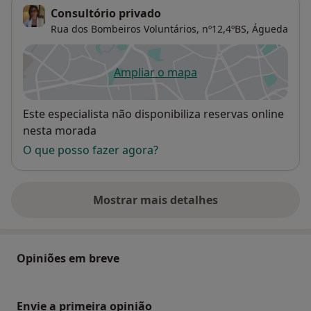
Consultório privado
Rua dos Bombeiros Voluntários, nº12,4ºBS,
Águeda
Ampliar o mapa
abre num novo separador
Disponibilidade
Este especialista não disponibiliza reservas online
nesta morada
O que posso fazer agora?
Mostrar mais detalhes
sobre o endereço
Opiniões em breve
Envie a primeira opinião