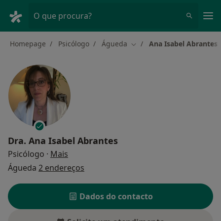
Men
O que procura?
Homepage
Psicólogo
Águeda
Ana Isabel Abrantes
Mudar de cidade
Dra.
Ana Isabel Abrantes
sobre as especializações
Psicólogo
·
Mais
Águeda
2 endereços
Dados do contacto