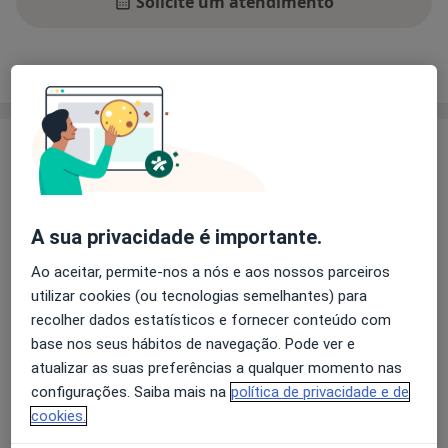
Solicite um atendimento
Experiência
Preços
Consultórios
Opiniões
Experiência
Licenciatura em Psicologia, área Clinica- FPCE
Universidade de Coimbra; Mestrado em Psicologia
Clínica do Desenvolvimento- FPCEUC;
A sua privacidade é importante.
Pós-graduação em Psicoterapia Psicodinâmica,
Ao aceitar, permite-nos a nós e aos nossos parceiros
Faculdade de Medicina da Universidade do Porto
utilizar cookies (ou tecnologias semelhantes) para
Membro da Sociedade de Portuguesa de Psicologia
recolher dados estatísticos e fornecer conteúdo com
Clínica
base nos seus hábitos de navegação. Pode ver e
Sobre mim
Orientadora de estágios da Ordem dos Psicólogos.
mais
atualizar as suas preferências a qualquer momento nas
Principais doenças tratadas
configurações. Saiba mais na
política de privacidade e de
Transtornos Da Ansiedade
cookies.
a11y_sr_more_diseas
Transtornos Da Personalidade
+2