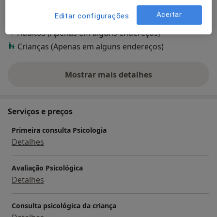
Aceitar
Editar configurações
Pacientes que trato
Adultos (Apenas em alguns endereços)
Crianças (Apenas em alguns endereços)
Mostrar mais detalhes
sobre a experiência
Serviços e preços
Primeira consulta Psicologia
Detalhes
Avaliação Psicológica
Detalhes
Consulta psicológica da criança