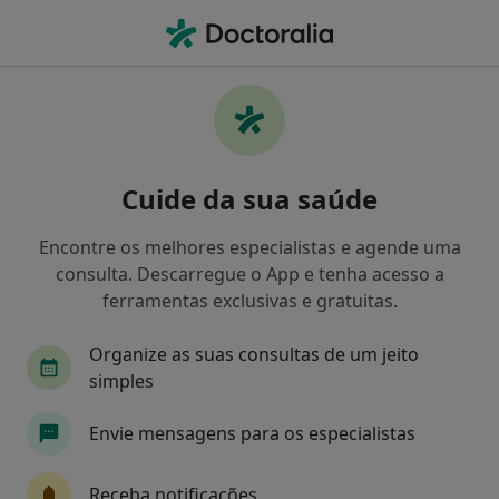
Men
Primeira Consulta Psicologia • Caparica, Setúbal
Filters
• 1
Mapa
Primeira consulta Psicologia, Caparica
Cuide da sua saúde
Como classificamos os resultados
Encontre os melhores especialistas e agende uma
consulta. Descarregue o App e tenha acesso a
Qual é a especialização que procura?
ferramentas exclusivas e gratuitas.
Psicólogo
Psiquiatra
Terapeuta da fala
Organize as suas consultas de um jeito
simples
Envie mensagens para os especialistas
Receba notificações