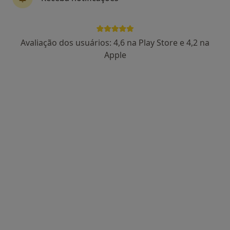
Dra. Janisse Jezelda S. Ferreira
Avaliação dos usuários: 4,6 na Play Store e 4,2 na
Psicólogo
Apple
1 opinião
Av Dona Amélia, Lisboa
•
Mapa
Janisse Ferreira
Primeira consulta Psicologia
desde 55 €
Esse especialista não oferece agendamento online para esse endereço.
Solicite um atendimento