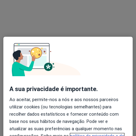
Dra. Sandra Correia
Psicólogo, Terapeuta alternativo
44 opiniões
Rua Infante Dom Pedro, Oeiras
•
Mapa
Holysticamentes - Oeiras
Primeira consulta Psicologia
desde 60 €
Esse especialista não oferece agendamento online para esse endereço.
Solicite um atendimento
A sua privacidade é importante.
Ao aceitar, permite-nos a nós e aos nossos parceiros
utilizar cookies (ou tecnologias semelhantes) para
recolher dados estatísticos e fornecer conteúdo com
base nos seus hábitos de navegação. Pode ver e
atualizar as suas preferências a qualquer momento nas