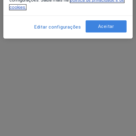
configurações. Saiba mais na
política de privacidade e de
cookies.
Sofia Lopes Dias
Aceitar
Psicólogo
Editar configurações
1 opinião
Lagoas Park 7, Paço de Arcos
•
Mapa
PsiVita Oeiras
Primeira consulta Psicologia
65 €
Esse especialista não oferece agendamento online para esse endereço.
Solicite um atendimento