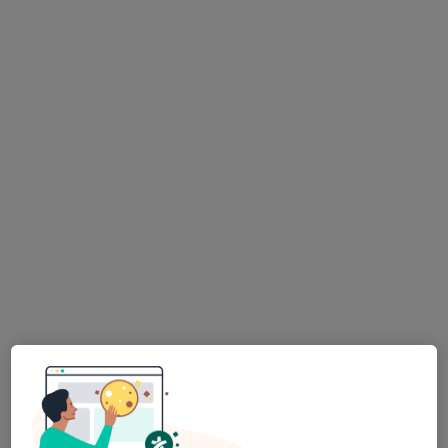
Upcare-Medical Center, Lda
·
Pediatra, Especialista em análises clínicas, Cardiologista
Mais
4 opiniões
Avenida Europa, nr.741 - Frac. B, Aveiro
•
Mapa
Upcare-Medical Center, Lda
Nenhum profissional neste centro médico tem consultas disponíveis
Mostrar perfil