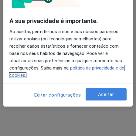
A sua privacidade é importante.
Dra. Paula Vara Luiz
Ao aceitar, permite-nos a nós e aos nossos parceiros
Pediatra
utilizar cookies (ou tecnologias semelhantes) para
6 opiniões
recolher dados estatísticos e fornecer conteúdo com
Travessa do Forno - 7 B, Aveiras de Cima
•
Mapa
base nos seus hábitos de navegação. Pode ver e
Paula Vara Luiz Serviços Médicos Lda
atualizar as suas preferências a qualquer momento nas
Esse especialista não oferece agendamento online para esse endereço.
configurações. Saiba mais na
política de privacidade e de
cookies.
Solicite um atendimento
Aceitar
Editar configurações