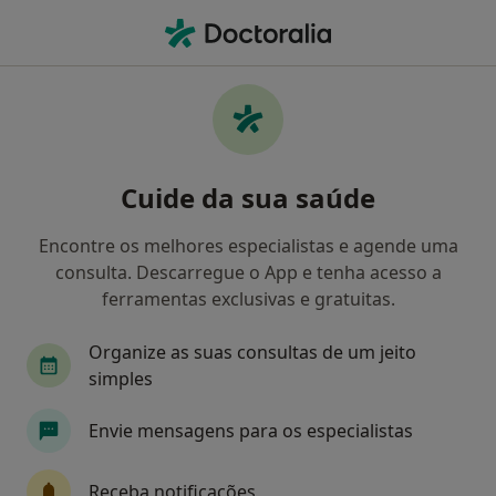
Men
Pediatra
Filters
Mapa
Pediatras
Cuide da sua saúde
Como classificamos os resultados
Encontre os melhores especialistas e agende uma
consulta. Descarregue o App e tenha acesso a
Escolha a localidade para a qual procura o especialista.
ferramentas exclusivas e gratuitas.
Lisboa
Porto
Almada
Viana do Caste
Organize as suas consultas de um jeito
simples
Envie mensagens para os especialistas
Receba notificações