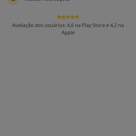
Dra. Georgina Lacerda Barbosa F. Correia
Avaliação dos usuários: 4,6 na Play Store e 4,2 na
do Valle
Apple
Pediatra
2 opiniões
Av. 25 de Abril, 970 (Loja C, Esq), Cascais
•
Mapa
Consultório privado
Primeira consulta Pediatria
65 €
Esse especialista não oferece agendamento online para esse endereço.
Solicite um atendimento