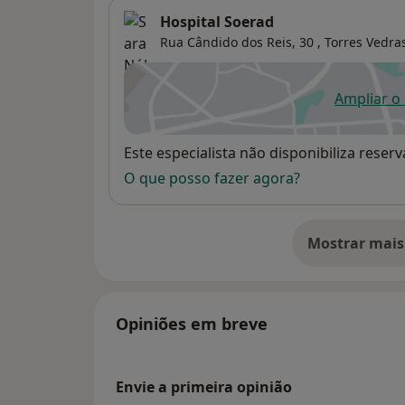
Hospital Soerad
Rua Cândido dos Reis, 30 ,
Torres Vedra
Ampliar o
ab
Disponibilidade
Este especialista não disponibiliza rese
O que posso fazer agora?
Mostrar mais
so
Opiniões em breve
Envie a primeira opinião