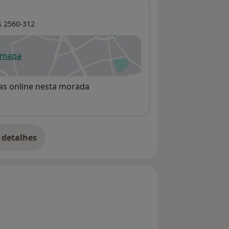
s
2560-312
 mapa
re num novo separador
rvas online nesta morada
 detalhes
bre o endereço