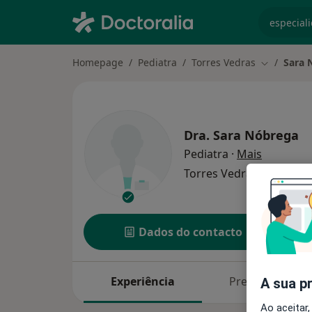
especiali
Homepage
Pediatra
Torres Vedras
Sara 
Mudar de 
Dra.
Sara Nóbrega
sobre as 
Pediatra
·
Mais
Torres Vedras
1 endere
Dados do contacto
Experiência
Preços
A sua p
Ao aceitar,