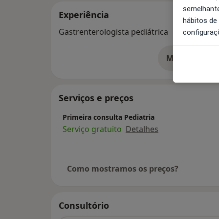
semelhante
Experiência
hábitos de
Gastrenterologista pediátrica
configuraç
Mostrar mais
so
Serviços e preços
Primeira consulta Pediatria
Serviço gratuito
Detalhes
Como mostramos os preços?
Consultório