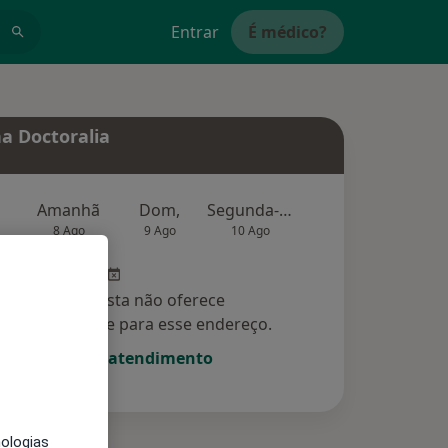
Entrar
É médico?
a Doctoralia
Amanhã
Dom,
Segunda-feira
Ter,
Qu
8 Ago
9 Ago
10 Ago
11 Ago
12 Ag
Esse especialista não oferece
amento online para esse endereço.
Solicite um atendimento
nologias