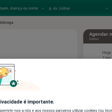
dade, doença ou nome
p. ex. Lisboa
Nóbrega
cidade
Agendar n
Inativo
Hoje
especializações
7 Ago
ço
agend
Solicite um atendimento
Consultórios
Opiniões
rivacidade é importante.
 permite-nos a nós e aos nossos parceiros utilizar cookies (ou tec