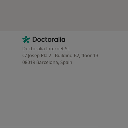
oenças mais tratadas
Contacto
Doctoralia - Homepage
Doctoralia Internet SL
C/ Josep Pla 2 - Building B2, floor 13
08019 Barcelona, Spain