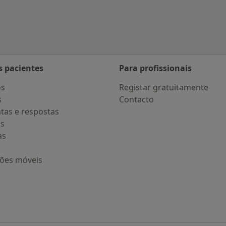
 Torres Vedras
Mais na categoria: D
s pacientes
Para profissionais
os
Registar gratuitamente
s
Contacto
tas e respostas
os
as
ções móveis