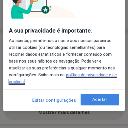
Solicite um atendimento
Experiência
Preços
Consultórios
Opiniões
A sua privacidade é importante.
Ao aceitar, permite-nos a nós e aos nossos parceiros
Experiência
utilizar cookies (ou tecnologias semelhantes) para
Principais doenças tratadas
recolher dados estatísticos e fornecer conteúdo com
Transtornos Globais Do Desenvolvimento Infantil
base nos seus hábitos de navegação. Pode ver e
Deficiências Do Desenvolvimento
atualizar as suas preferências a qualquer momento nas
Transtornos Do Comportamento Infantil
configurações. Saiba mais na
política de privacidade e de
cookies.
Pacientes que trato
Crianças
Aceitar
Editar configurações
Mostrar mais detalhes
sobre a experiência