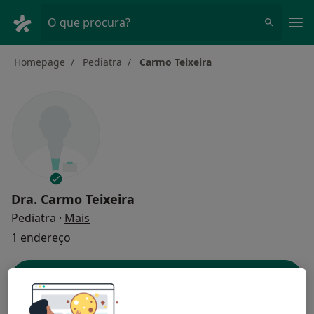
Men
O que procura?
Homepage
Pediatra
Carmo Teixeira
Dra.
Carmo Teixeira
sobre as especializações
Pediatra
·
Mais
1 endereço
Dados do contacto