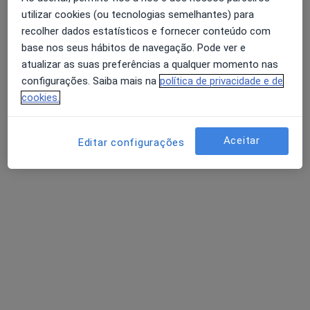
utilizar cookies (ou tecnologias semelhantes) para
recolher dados estatísticos e fornecer conteúdo com
Rua António Cândido, 223, Porto
•
Mapa
base nos seus hábitos de navegação. Pode ver e
Consultório privado
atualizar as suas preferências a qualquer momento nas
Esse especialista não oferece agendamento online para esse endereço.
configurações. Saiba mais na
política de privacidade e de
cookies.
Solicite um atendimento
Aceitar
Editar configurações
Dr. Carlos Sousa
Pediatra