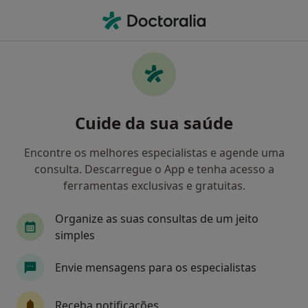
Men
Pediatra • Porto, Porto
Filters
Mapa
Pediatras em Porto
Cuide da sua saúde
Como classificamos os resultados
Encontre os melhores especialistas e agende uma
consulta. Descarregue o App e tenha acesso a
ferramentas exclusivas e gratuitas.
Organize as suas consultas de um jeito
simples
Envie mensagens para os especialistas
Ricardo Bianchi
Pediatra
Receba notificações