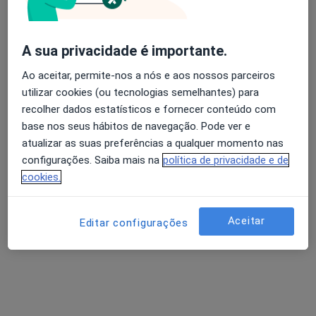
A sua privacidade é importante.
Avaliação dos usuários: 4,6 na Play Store e 4,2 na
Dra. Sandra Correia
Apple
Ao aceitar, permite-nos a nós e aos nossos parceiros
Psicólogo, Terapeuta alternativo
utilizar cookies (ou tecnologias semelhantes) para
44 opiniões
recolher dados estatísticos e fornecer conteúdo com
base nos seus hábitos de navegação. Pode ver e
Psicologia, Hipnose e Coaching, Funchal
•
Mapa
atualizar as suas preferências a qualquer momento nas
Consultas de Psicologia Online, Funchal
configurações. Saiba mais na
política de privacidade e de
Consulta online
desde 60 €
cookies.
Esse especialista não oferece agendamento online para esse endereço.
Solicite um atendimento
Aceitar
Editar configurações