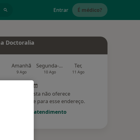
Entrar
É médico?
a Doctoralia
Amanhã
Segunda-feira
Ter,
Qua
Qui,
9 Ago
10 Ago
11 Ago
12 Ago
13 Ag
Esse especialista não oferece
amento online para esse endereço.
Solicite um atendimento