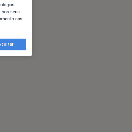
nologias
e nos seus
momento nas
Aceitar