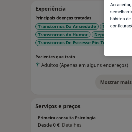
Ao aceitar,
Experiência
semelhante
Principais doenças tratadas
hábitos de
configuraç
Transtornos Da Ansiedade
Transtornos 
Transtornos do Humor
Depressão Pós-P
Transtornos De Estresse Pós-Traumáticos
Pacientes que trato
Adultos (Apenas em alguns endereços)
Mostrar mais
so
Serviços e preços
Primeira consulta Psicologia
Desde 0 €
Detalhes