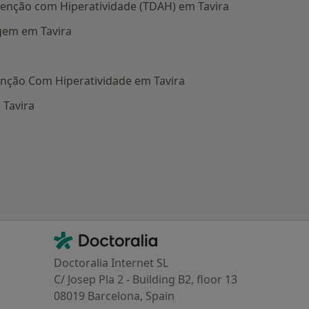
Atenção com Hiperatividade (TDAH) em Tavira
gem em Tavira
enção Com Hiperatividade em Tavira
 Tavira
oenças mais tratadas
Contacto
Doctoralia - Homepage
Doctoralia Internet SL
C/ Josep Pla 2 - Building B2, floor 13
08019 Barcelona, Spain