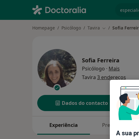
especiali
Homepage
Psicólogo
Tavira
Sofia Ferrei
Mudar de cidade
Sofia Ferreira
sobre as
Psicólogo
·
Mais
Tavira
3 endereços
Dados do contacto
Experiência
Preços
A sua p