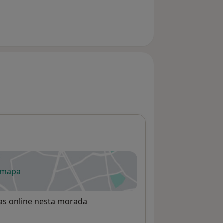
 mapa
re num novo separador
rvas online nesta morada