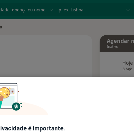
dade, doença ou nome
p. ex. Lisboa
ra
Agendar n
Inativo
Hoje
 especializações
8 Ago
agend
Solicite um atendimento
Consultórios
Opiniões
rivacidade é importante.