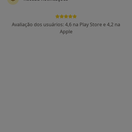
Avaliação dos usuários: 4,6 na Play Store e 4,2 na
Apple
Dra. Ângela Mendes
Psicólogo
14 opiniões
Avenida Mouzinho de Albuquerque, nr 48, 1 andar, Póvoa de Varzim
•
Mapa
Ângela Mendes - Psicóloga PVZ
Primeira consulta Psicologia
Preço não disponível
Esse especialista não oferece agendamento online para esse endereço.
Solicite um atendimento