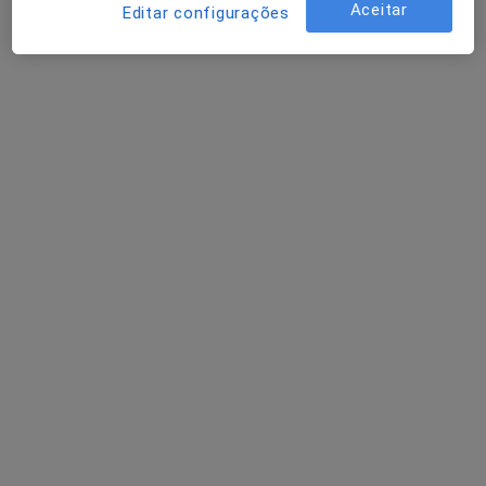
Aceitar
Editar configurações
Carlos Vale
Psicólogo
Av. Visconde de S. Januário n.º 24,, Fão
•
Mapa
Hospital da Santa Casa da Misericórdia de Fão
Consulta online
Serviço gratuito
Esse especialista não oferece agendamento online para esse endereço.
Solicite um atendimento