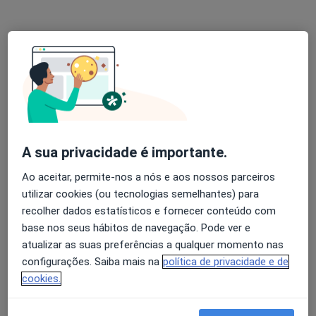
Dra. Liliana Araújo
Psicólogo
Alameda dos Descobrimentos, 35, 2° andar, Vila Do Conde
•
Mapa
Liliana Araújo - psicologia clinica
A sua privacidade é importante.
Consulta online
45 €
Ao aceitar, permite-nos a nós e aos nossos parceiros
Esse especialista não oferece agendamento online para esse endereço.
utilizar cookies (ou tecnologias semelhantes) para
recolher dados estatísticos e fornecer conteúdo com
Solicite um atendimento
base nos seus hábitos de navegação. Pode ver e
atualizar as suas preferências a qualquer momento nas
configurações. Saiba mais na
política de privacidade e de
cookies.