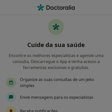
Men
Transtornos De Déficit Da Atenção E Do Comportamento Disruptivo • Póvoa de Varzim, Porto
Filters
• 1
Mapa
Transtornos de Déficit da Atenção e do
Cuide da sua saúde
comportamento Disruptivo, Póvoa de
Varzim
Encontre os melhores especialistas e agende uma
Como classificamos os resultados
consulta. Descarregue o App e tenha acesso a
ferramentas exclusivas e gratuitas.
Qual é a especialização que procura?
Organize as suas consultas de um jeito
Psicólogo
Psiquiatra da Infância e da Adolesc
simples
Envie mensagens para os especialistas
Receba notificações