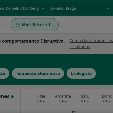
dade, doença ou nome
p. ex. Lisboa
e
Mais filtros
•
1
do comportamento Disruptivo,
Como classificamos os
resultados
sta
Terapeuta alternativo
Urologista
tunes
Hoje
Amanhã
Sáb,
Dom,
6 Ago
7 Ago
8 Ago
9 Ago