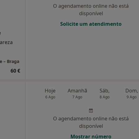
O agendamento online não está
disponível
Solicite um atendimento
e
lareza
e – Braga
60 €
Hoje
Amanhã
Sáb,
Dom,
6 Ago
7 Ago
8 Ago
9 Ago
O agendamento online não está
disponível
Mostrar número