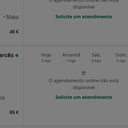
O agendamento online não está
disponível
•
Mapa
Solicite um atendimento
45 €
arcês
Hoje
Amanhã
Sáb,
Dom,
6 Ago
7 Ago
8 Ago
9 Ago
O agendamento online não está
disponível
pa
Solicite um atendimento
65 €