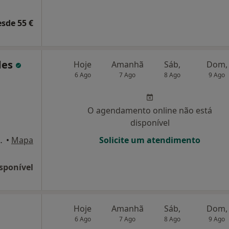
esde 55 €
des
Hoje
Amanhã
Sáb,
Dom,
6 Ago
7 Ago
8 Ago
9 Ago
O agendamento online não está
disponível
 1 andar, Póvoa de Varzim
•
Mapa
Solicite um atendimento
sponível
Hoje
Amanhã
Sáb,
Dom,
6 Ago
7 Ago
8 Ago
9 Ago