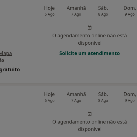
Hoje
Amanhã
Sáb,
Dom,
6 Ago
7 Ago
8 Ago
9 Ago
O agendamento online não está
disponível
Mapa
Solicite um atendimento
ão
 gratuito
Hoje
Amanhã
Sáb,
Dom,
6 Ago
7 Ago
8 Ago
9 Ago
O agendamento online não está
disponível