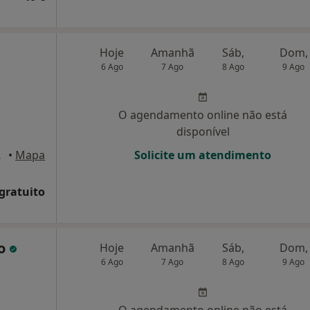
Hoje
Amanhã
Sáb,
Dom,
6 Ago
7 Ago
8 Ago
9 Ago
O agendamento online não está
disponível
Famalicão
•
Mapa
Solicite um atendimento
 gratuito
jo
Hoje
Amanhã
Sáb,
Dom,
6 Ago
7 Ago
8 Ago
9 Ago