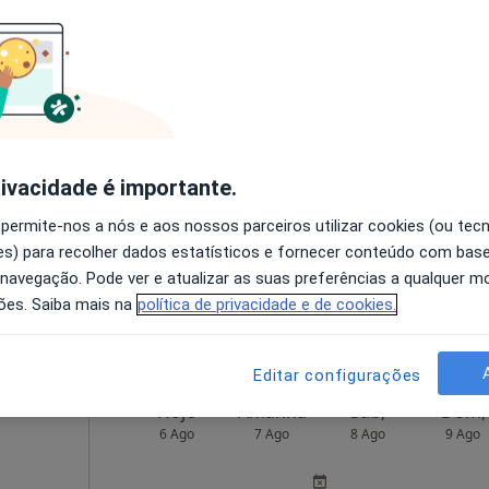
O agendamento online não está
disponível
Saúde
Solicite um atendimento
úde
rivacidade é importante.
Morada 4
 permite-nos a nós e aos nossos parceiros utilizar cookies (ou tec
s) para recolher dados estatísticos e fornecer conteúdo com bas
 navegação. Pode ver e atualizar as suas preferências a qualquer 
•
Mapa
ões. Saiba mais na
política de privacidade e de cookies.
50 €
Editar configurações
Hoje
Amanhã
Sáb,
Dom,
6 Ago
7 Ago
8 Ago
9 Ago