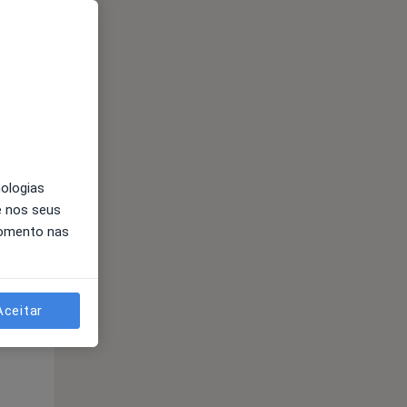
nologias
e nos seus
momento nas
Aceitar
Segunda-feira
Ter,
Qua
10 Ago
11 Ago
12 Ago