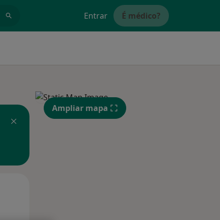
Entrar
É médico?
Ampliar mapa
Segunda-feira
Ter,
Qua
10 Ago
11 Ago
12 Ago