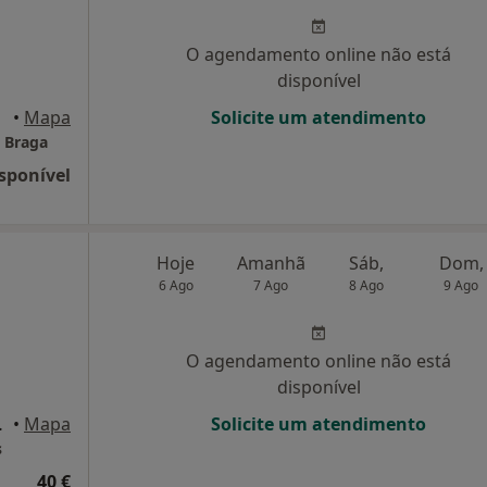
O agendamento online não está
disponível
Braga
•
Mapa
Solicite um atendimento
e Braga
sponível
Hoje
Amanhã
Sáb,
Dom,
6 Ago
7 Ago
8 Ago
9 Ago
O agendamento online não está
disponível
a, Barcelos
•
Mapa
Solicite um atendimento
s
40 €