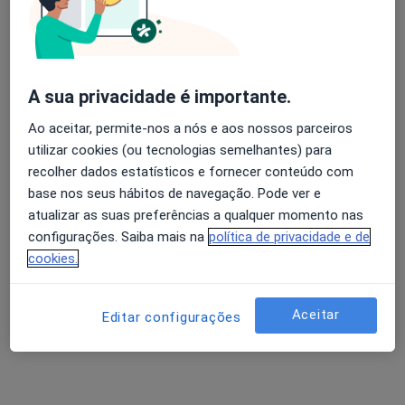
Terapeuta da fala
•
Mapa
Alexandra Figueiredo Terapeuta da Fala
Consulta online
Preço não disponível
A sua privacidade é importante.
Esse especialista não oferece agendamento online para esse endereço.
Ao aceitar, permite-nos a nós e aos nossos parceiros
utilizar cookies (ou tecnologias semelhantes) para
Solicite um atendimento
recolher dados estatísticos e fornecer conteúdo com
base nos seus hábitos de navegação. Pode ver e
atualizar as suas preferências a qualquer momento nas
configurações. Saiba mais na
política de privacidade e de
cookies.
Aceitar
Editar configurações
Joana Mendes
Terapeuta da fala