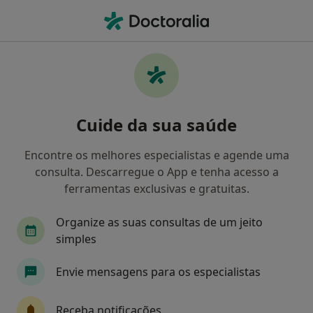
Men
Transtornos Da Comunicação • Matosinhos, Porto
Filters
• 1
Mapa
Transtornos Da Comunicação, Matosinhos
Cuide da sua saúde
Como classificamos os resultados
Encontre os melhores especialistas e agende uma
consulta. Descarregue o App e tenha acesso a
Qual é a especialização que procura?
ferramentas exclusivas e gratuitas.
Terapeuta da fala
Psicólogo
Fisioterapeu
Organize as suas consultas de um jeito
simples
Envie mensagens para os especialistas
Receba notificações