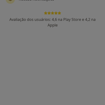
Vera Angelino
Avaliação dos usuários: 4,6 na Play Store e 4,2 na
Terapeuta da fala
Apple
•
Mapa
Speechy - Serviços Especializados em Terapia da Fala
Consulta online
40 €
Esse especialista não oferece agendamento online para esse endereço.
Solicite um atendimento