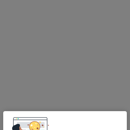
Dra. Patrícia Nogueira
Terapeuta da fala
Avenida Sidónio Pais 379, Ed. B Piso 1 Sala 6, Porto
•
Mapa
SeedGO
Esse especialista não oferece agendamento online para esse endereço.
Solicite um atendimento
Alexandra Martins de Figueiredo