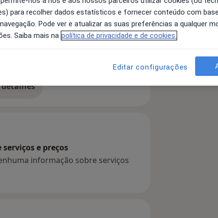
 permite-nos a nós e aos nossos parceiros utilizar cookies (ou tec
s) para recolher dados estatísticos e fornecer conteúdo com bas
 navegação. Pode ver e atualizar as suas preferências a qualquer 
ões. Saiba mais na
política de privacidade e de cookies.
uagem
Distúrbios Da Fala
Editar configurações
 detalhes
bre a experiência
serviços e preços
 nenhuma informação sobre serviços