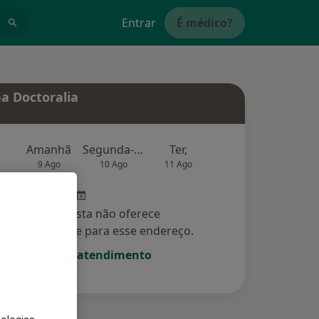
Entrar
É médico?
a Doctoralia
Amanhã
Segunda-feira
Ter,
Qua
Qui,
9 Ago
10 Ago
11 Ago
12 Ago
13 Ag
Esse especialista não oferece
amento online para esse endereço.
Solicite um atendimento