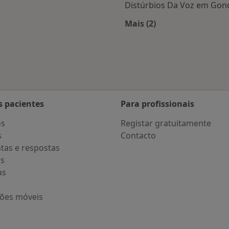
Distúrbios Da Voz em Go
Mais (2)
as Gondomar
Mais na categoria: D
s pacientes
Para profissionais
os
Registar gratuitamente
s
Contacto
tas e respostas
os
as
ções móveis