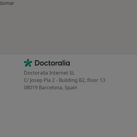
ndomar
oenças mais tratadas
Contacto
Doctoralia - Homepage
Doctoralia Internet SL
C/ Josep Pla 2 - Building B2, floor 13
08019 Barcelona, Spain