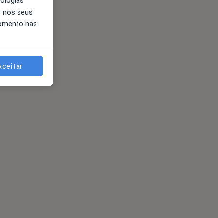
nologias
e nos seus
momento nas
Aceitar