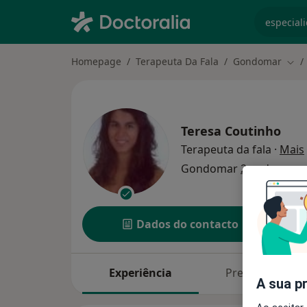
especiali
Homepage
Terapeuta Da Fala
Gondomar
Muda
Teresa Coutinho
Terapeuta da fala
·
Mais
Gondomar
2 endereços
Dados do contacto
Experiência
Preços
A sua p