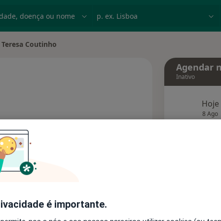
dade, doença ou nome
p. ex. Lisboa
Teresa Coutinho
r de cidade
Agendar n
Inativo
Hoje
sobre as especializações
8 Ago
agend
Solicite um atendimento
Consultórios
Opiniões
rivacidade é importante.