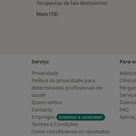
Terapeutas da fala Matosinhos
Mais (13)
Mais na categoria: Cidades próxim
Serviço
Para o
Privacidade
Médic
Política de privacidade para
Clínica
determinados profissionais de
Pergun
saúde
Serviç
Quem somos
Doenc
Contacto
FAQ
Empregos
Aplica
Estamos a contratar!
Termos e Condições
Como classificamos os resultados