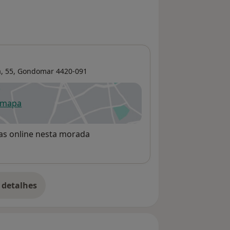
, 55,
Gondomar
4420-091
 mapa
re num novo separador
rvas online nesta morada
 detalhes
bre o endereço