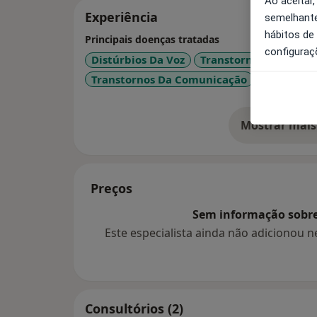
Ao aceitar,
Experiência
semelhante
hábitos de
Principais doenças tratadas
configuraç
Distúrbios Da Voz
Transtornos Da Ling
Transtornos Da Comunicação
Mostrar mais
so
Preços
Sem informação sobre 
Este especialista ainda não adicionou
Consultórios (2)