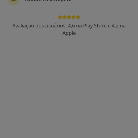
Dra. Ana Almeida
Avaliação dos usuários: 4,6 na Play Store e 4,2 na
Terapeuta da fala
Apple
RUA DO SOBRAL 32, Mozelos Vfr
•
Mapa
Ana Almeida - Terapia com Alegria
Consulta domiciliar Terapia da Fala
Serviço gratuito
Esse especialista não oferece agendamento online para esse endereço.
Solicite um atendimento