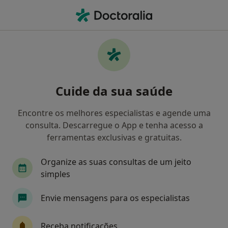
Men
Transtornos Da Comunicação • Gondomar, Porto
Filters
• 1
Mapa
Transtornos Da Comunicação, Gondomar
Cuide da sua saúde
Como classificamos os resultados
Encontre os melhores especialistas e agende uma
consulta. Descarregue o App e tenha acesso a
Qual é a especialização que procura?
ferramentas exclusivas e gratuitas.
Terapeuta da fala
Psicólogo
Dentista
Organize as suas consultas de um jeito
simples
Envie mensagens para os especialistas
Receba notificações