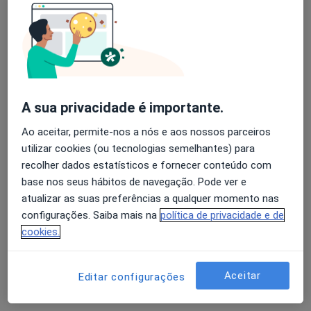
Sara Ferreira
Terapeuta da fala
Rua Nossa Senhora das Fontes, 428, 1º Esquerdo corpo centro, Porto
•
Mapa
Domicilio
Consulta domiciliar Terapia da Fala
desde 15 €
A sua privacidade é importante.
Esse especialista não oferece agendamento online para esse endereço.
Ao aceitar, permite-nos a nós e aos nossos parceiros
Solicite um atendimento
utilizar cookies (ou tecnologias semelhantes) para
recolher dados estatísticos e fornecer conteúdo com
base nos seus hábitos de navegação. Pode ver e
atualizar as suas preferências a qualquer momento nas
configurações. Saiba mais na
política de privacidade e de
cookies.
Aceitar
Editar configurações
Dra. Patrícia Nogueira