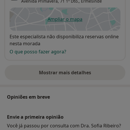
Avenida Primavera, 71 1º Dto.,
Ermesinde
Ampliar o mapa
abre num novo separador
Disponibilidade
Este especialista não disponibiliza reservas online
nesta morada
O que posso fazer agora?
Mostrar mais detalhes
sobre o endereço
Opiniões em breve
Envie a primeira opinião
Você já passou por consulta com Dra. Sofia Ribeiro?