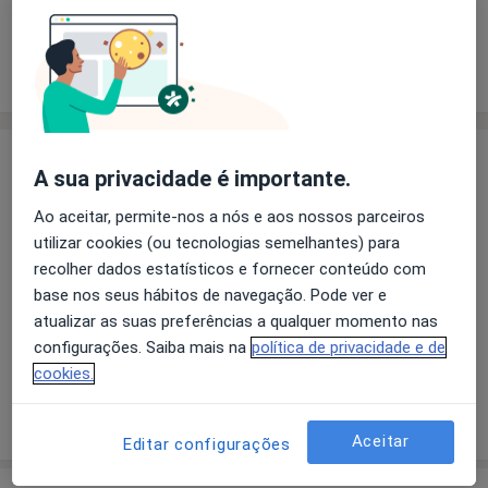
Solicite um atendimento
Experiência
Preços
Consultórios
Opiniões
Experiência
A sua privacidade é importante.
Principais doenças tratadas
Ao aceitar, permite-nos a nós e aos nossos parceiros
Disortografia
utilizar cookies (ou tecnologias semelhantes) para
Transtornos do Desenvolvimento da Linguagem
recolher dados estatísticos e fornecer conteúdo com
Dislexia Adquirida
base nos seus hábitos de navegação. Pode ver e
Perturbação da Articulação Verbal
atualizar as suas preferências a qualquer momento nas
a11y_sr_more_disease
Transtornos Da Comunicação
+7
configurações. Saiba mais na
política de privacidade e de
cookies.
Mostrar mais detalhes
sobre a experiência
Aceitar
Editar configurações