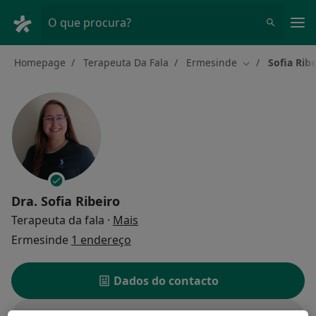
Men
O que procura?
Homepage
Terapeuta Da Fala
Ermesinde
Sofia Ribe
Mudar de cida
Dra.
Sofia Ribeiro
sobre as especializações
Terapeuta da fala
·
Mais
Ermesinde
1 endereço
Dados do contacto