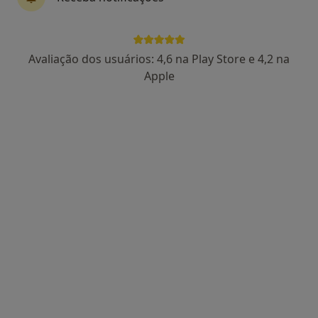
Dra. Vitória Ferreira
Avaliação dos usuários: 4,6 na Play Store e 4,2 na
Psicólogo
Apple
27 opiniões
Consulta de Psicologia online, Funchal
•
Mapa
Dra. Vitória Ferreira Funchal
Primeira consulta Psicologia
desde 55 €
Esse especialista não oferece agendamento online para esse endereço.
Solicite um atendimento