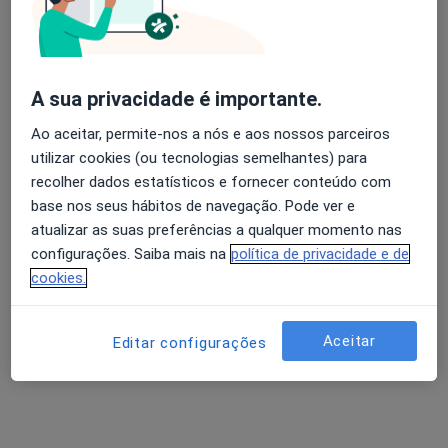
Dra. Sara Paiva
Psicólogo
A sua privacidade é importante.
91 opiniões
Ao aceitar, permite-nos a nós e aos nossos parceiros
Funchal
•
Mapa
utilizar cookies (ou tecnologias semelhantes) para
Consultório de Psicologia Online - Funchal
recolher dados estatísticos e fornecer conteúdo com
Consulta online
desde 55 €
base nos seus hábitos de navegação. Pode ver e
atualizar as suas preferências a qualquer momento nas
Esse especialista não oferece agendamento online para esse endereço.
configurações. Saiba mais na
política de privacidade e de
cookies.
Solicite um atendimento
Aceitar
Editar configurações