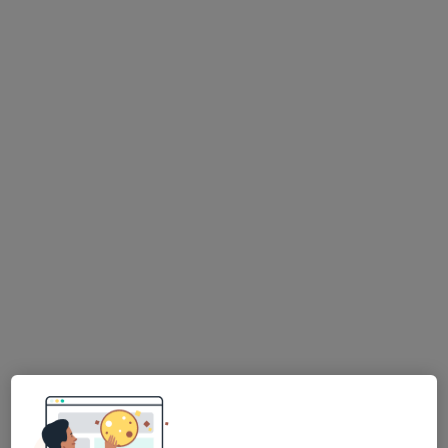
Dra. Sandra Correia
Psicólogo, Terapeuta alternativo
44 opiniões
Psicologia, Hipnose e Coaching, Funchal
•
Mapa
Consultas de Psicologia Online, Funchal
Consulta online
desde 60 €
Esse especialista não oferece agendamento online para esse endereço.
Solicite um atendimento