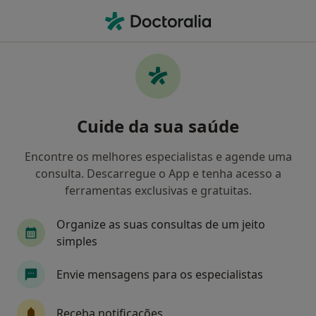
Men
Transtorno Depressivo Maior • Funchal, Ilha da Madeira
Filters
• 1
Mapa
Transtorno Depressivo Maior, Funchal
Cuide da sua saúde
Como classificamos os resultados
Encontre os melhores especialistas e agende uma
consulta. Descarregue o App e tenha acesso a
Qual é a especialização que procura?
ferramentas exclusivas e gratuitas.
Psicólogo
Terapeuta alternativo
Organize as suas consultas de um jeito
simples
Envie mensagens para os especialistas
Receba notificações