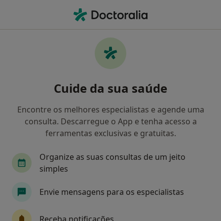
Men
Terapeuta Alternativo • Viana do Castelo, Viana do Castelo
Filters
Mapa
Especialistas em terapias complementares
Cuide da sua saúde
e alternativas em Viana do Castelo
Como classificamos os resultados
Encontre os melhores especialistas e agende uma
consulta. Descarregue o App e tenha acesso a
ferramentas exclusivas e gratuitas.
Organize as suas consultas de um jeito
simples
Envie mensagens para os especialistas
Francis Bell Domínguez
Receba notificações
Terapeuta alternativo