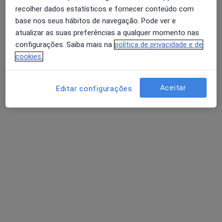
recolher dados estatísticos e fornecer conteúdo com
Prof. Doutora Rita Antunes Varela Bicha
base nos seus hábitos de navegação. Pode ver e
Castelo
atualizar as suas preferências a qualquer momento nas
Terapeuta alternativo
configurações. Saiba mais na
política de privacidade e de
57 opiniões
cookies.
•
Mapa
Consultas de Psicoterapia e Terapia Familiar ONLINE
Aceitar
Editar configurações
Consulta online
desde 140 €
Esse especialista não oferece agendamento online para esse endereço.
Solicite um atendimento