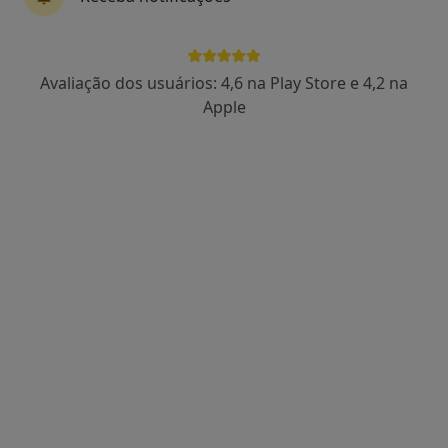
Av. da Liberdade, Braga
•
Mapa
Francis Bell
Avaliação dos usuários: 4,6 na Play Store e 4,2 na
Consulta online
desde 40 €
Apple
Esse especialista não oferece agendamento online para esse endereço.
Solicite um atendimento
Dra. Rita Oliveira
Terapeuta alternativo, Psicólogo