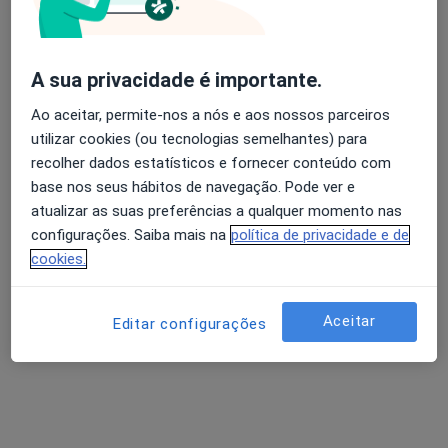
Dr. Pedro Silva Brito
A sua privacidade é importante.
Avaliação dos usuários: 4,6 na Play Store e 4,2 na
Oftalmologista
Apple
Ao aceitar, permite-nos a nós e aos nossos parceiros
4 opiniões
utilizar cookies (ou tecnologias semelhantes) para
recolher dados estatísticos e fornecer conteúdo com
Morada 1
Morada 2
Morada 3
Morada 4
base nos seus hábitos de navegação. Pode ver e
atualizar as suas preferências a qualquer momento nas
Rua Marcelino Sá Pires, SN, Braga
•
Mapa
configurações. Saiba mais na
política de privacidade e de
Unidade Clínica de Ambulatório S. Marcos
cookies.
Esse especialista não oferece agendamento online para esse endereço.
Aceitar
Editar configurações
Solicite um atendimento