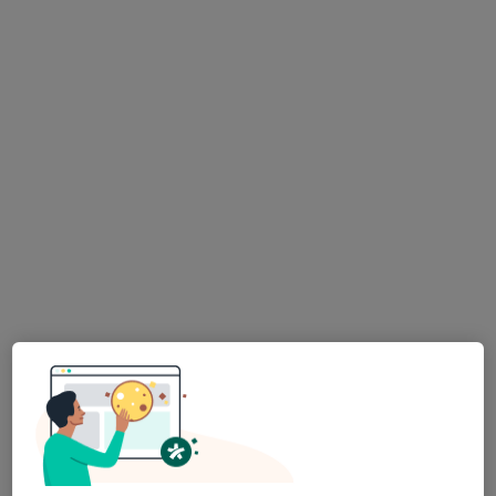
Dr. Artur Delgado
Psicólogo
Av. da Boavista, nº 80, 2º andar, sala 16,
•
Mapa
Artur Delgado(PsyD) Psicólogo - Hipnose Clínica, Psicoterapia & Coaching
Primeira consulta Psicologia
Preço não disponível
Esse especialista não oferece agendamento online para esse endereço.
Solicite um atendimento