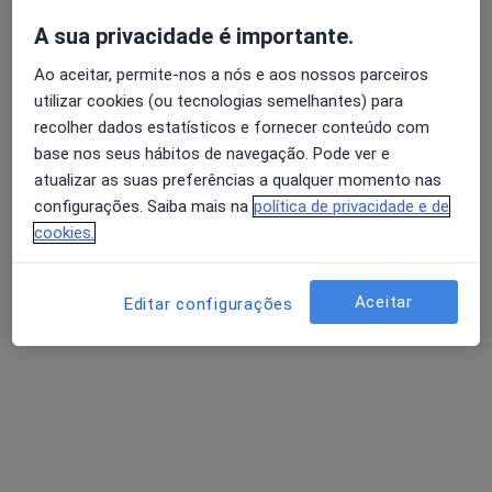
A sua privacidade é importante.
Maria Matos
Psicólogo
Ao aceitar, permite-nos a nós e aos nossos parceiros
utilizar cookies (ou tecnologias semelhantes) para
Rua de Júlio Dinis 778, Porto
•
Mapa
recolher dados estatísticos e fornecer conteúdo com
Academia Transformar
base nos seus hábitos de navegação. Pode ver e
Consulta online
desde 50 €
atualizar as suas preferências a qualquer momento nas
Esse especialista não oferece agendamento online para esse endereço.
configurações. Saiba mais na
política de privacidade e de
cookies.
Solicite um atendimento
Aceitar
Editar configurações