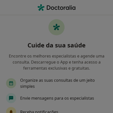
Men
Transtorno De Déficit De Atenção Com Hiperatividade Tdah • Águas Santas, Porto
Filters
• 1
Mapa
Transtorno de Déficit de Atenção com
Cuide da sua saúde
Hiperatividade (TDAH), Águas Santas
Como classificamos os resultados
Encontre os melhores especialistas e agende uma
consulta. Descarregue o App e tenha acesso a
ferramentas exclusivas e gratuitas.
Qual é a especialização que procura?
Organize as suas consultas de um jeito
Psicólogo
simples
Envie mensagens para os especialistas
Receba notificações