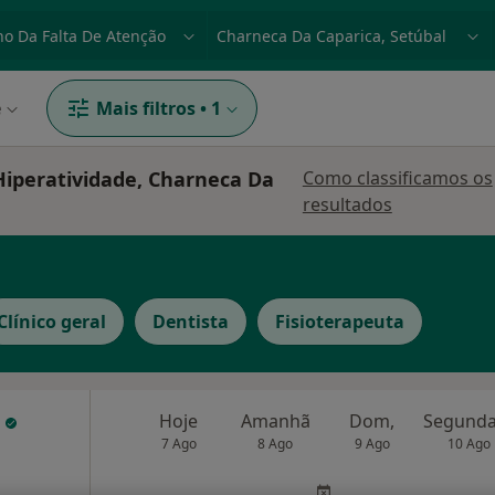
dade, doença ou nome
p. ex. Lisboa
e
Mais filtros
•
1
iperatividade, Charneca Da
Como classificamos os
resultados
Clínico geral
Dentista
Fisioterapeuta
a
Hoje
Amanhã
Dom,
7 Ago
8 Ago
9 Ago
10 Ago