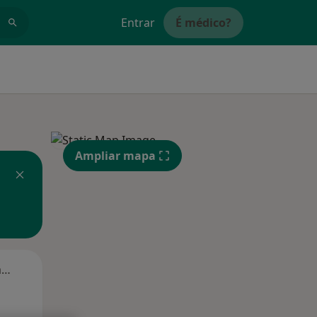
Entrar
É médico?
Ampliar mapa
Segunda-feira
Ter,
Qua
Qui,
11 Ago
12 Ago
13 Ago