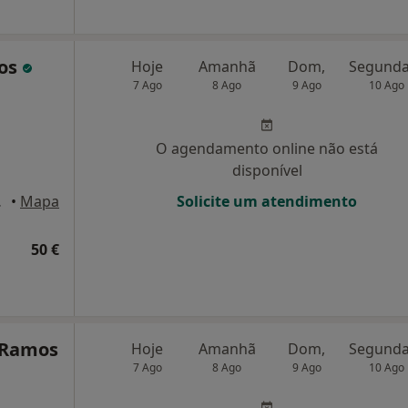
tos
Hoje
Amanhã
Dom,
7 Ago
8 Ago
9 Ago
10 Ago
O agendamento online não está
disponível
 Lisboa
•
Mapa
Solicite um atendimento
50 €
o Ramos
Hoje
Amanhã
Dom,
7 Ago
8 Ago
9 Ago
10 Ago