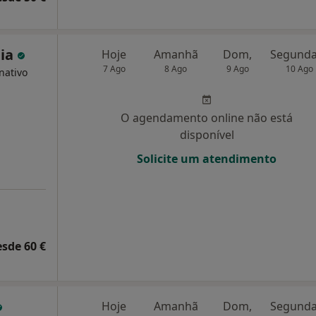
eia
Hoje
Amanhã
Dom,
7 Ago
8 Ago
9 Ago
10 Ago
nativo
O agendamento online não está
disponível
Solicite um atendimento
esde 60 €
Hoje
Amanhã
Dom,