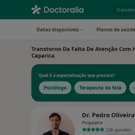
especiali
Datas disponíveis
Planos de saúd
Transtorno Da Falta De Atenção Com H
Caparica
Qual é a especialização que procura?
Psicólogo
Terapeuta da fala
Dr. Pedro Oliveir
Psiquiatra
238 opiniões