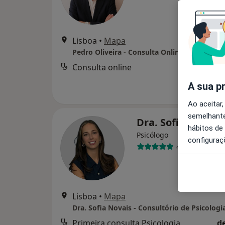
Lisboa
•
Mapa
Pedro Oliveira - Consulta Online de Psiquiat
Consulta online
A sua p
Ao aceitar,
semelhante
Dra. Sofia Novais
hábitos de
Psicólogo
configuraç
46 opiniões
Lisboa
•
Mapa
Dra. Sofia Novais - Consultório de Psicologi
Primeira consulta Psicologia
d