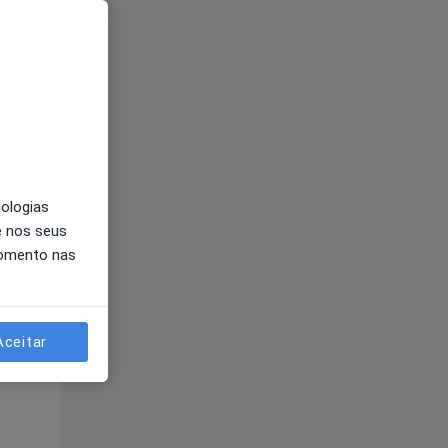
nologias
e nos seus
Segunda-feira
Ter,
Qua
Qui,
momento nas
11 Ago
12 Ago
13 Ago
Aceitar