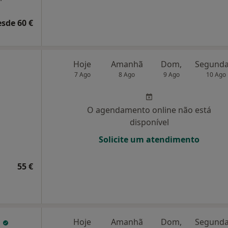
esde 60 €
Hoje
Amanhã
Dom,
7 Ago
8 Ago
9 Ago
10 Ago
O agendamento online não está
disponível
Solicite um atendimento
55 €
o
Hoje
Amanhã
Dom,