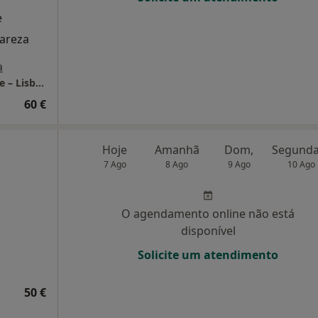
e
lareza
a
LUMA Psicologia Clínica | Consultório Online – Lisboa
60 €
Hoje
Amanhã
Dom,
7 Ago
8 Ago
9 Ago
10 Ago
O agendamento online não está
disponível
Solicite um atendimento
50 €