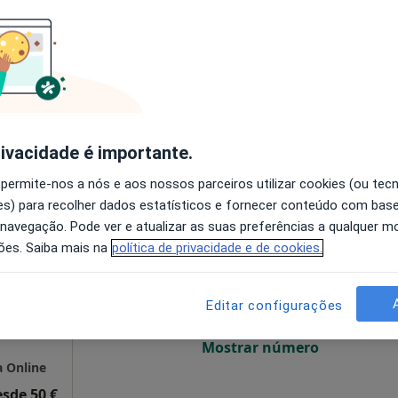
O agendamento online não está
disponível
Solicite um atendimento
ria
90 €
rivacidade é importante.
 permite-nos a nós e aos nossos parceiros utilizar cookies (ou tec
s) para recolher dados estatísticos e fornecer conteúdo com bas
Hoje
Amanhã
Dom,
 navegação. Pode ver e atualizar as suas preferências a qualquer 
7 Ago
8 Ago
9 Ago
10 Ago
ões. Saiba mais na
política de privacidade e de cookies.
O agendamento online não está
Editar configurações
disponível
Mostrar número
a Online
esde 50 €