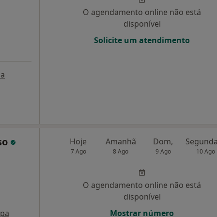
O agendamento online não está
disponível
Solicite um atendimento
a
nso
Hoje
Amanhã
Dom,
7 Ago
8 Ago
9 Ago
10 Ago
O agendamento online não está
disponível
pa
Mostrar número