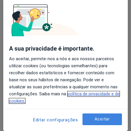
Alexandra Osório
Avaliação dos usuários: 4,6 na Play Store e 4,2 na
Dermatologista
Apple
Lisboa
A sua privacidade é importante.
Ana Guerra Rodrigo
Ao aceitar, permite-nos a nós e aos nossos parceiros
Dermatologista
utilizar cookies (ou tecnologias semelhantes) para
Cascais
recolher dados estatísticos e fornecer conteúdo com
base nos seus hábitos de navegação. Pode ver e
atualizar as suas preferências a qualquer momento nas
Ana Maria Barata Feio Pereira
configurações. Saiba mais na
política de privacidade e de
Terrahe
cookies.
Dermatologista
Lisboa
Aceitar
Editar configurações
Ana Maria Moreno