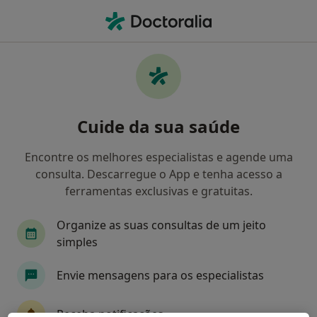
Men
O que procura?
Homepage
Doenças
Tinha Do Couro Cabeludo
Tinha do couro cabeludo -
Cuide da sua saúde
Informação, especialistas,
perguntas frequentes
Encontre os melhores especialistas e agende uma
consulta. Descarregue o App e tenha acesso a
ferramentas exclusivas e gratuitas.
Organize as suas consultas de um jeito
Informação
simples
Envie mensagens para os especialistas
Especialistas - tinha do couro cabeludo
Receba notificações