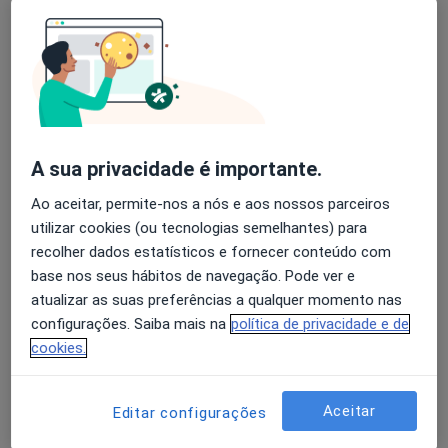
Alexandra Osório
Avaliação dos usuários: 4,6 na Play Store e 4,2 na
Apple
Dermatologista
Lisboa
A sua privacidade é importante.
Ana Guerra Rodrigo
Ao aceitar, permite-nos a nós e aos nossos parceiros
utilizar cookies (ou tecnologias semelhantes) para
Dermatologista
recolher dados estatísticos e fornecer conteúdo com
Cascais
base nos seus hábitos de navegação. Pode ver e
atualizar as suas preferências a qualquer momento nas
Ana Maria Barata Feio Pereira
configurações. Saiba mais na
política de privacidade e de
Terrahe
cookies.
Dermatologista
Lisboa
Aceitar
Editar configurações