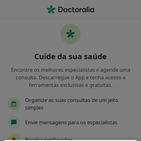
Men
O que procura?
Homepage
Doenças
Síndrome De Rothmund-Thomson
Síndrome de rothmund-thomson
Cuide da sua saúde
- Informação, especialistas,
perguntas frequentes
Encontre os melhores especialistas e agende uma
consulta. Descarregue o App e tenha acesso a
ferramentas exclusivas e gratuitas.
Organize as suas consultas de um jeito
Informação
simples
Envie mensagens para os especialistas
Especialistas - síndrome de rothmund-
thomson
Receba notificações