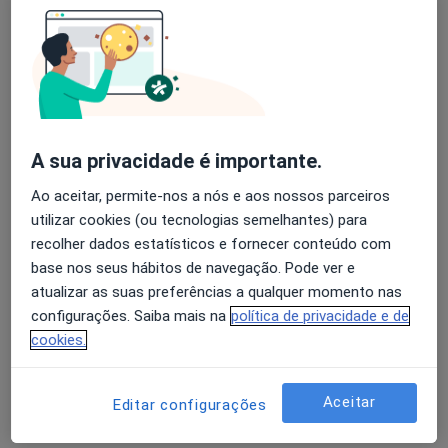
Pedro Pereira Neves
Avaliação dos usuários: 4,6 na Play Store e 4,2 na
Oftalmologista
Apple
Lisboa
A sua privacidade é importante.
Filipe Sousa Neves
Ao aceitar, permite-nos a nós e aos nossos parceiros
Oftalmologista
utilizar cookies (ou tecnologias semelhantes) para
Póvoa de Varzim
recolher dados estatísticos e fornecer conteúdo com
base nos seus hábitos de navegação. Pode ver e
atualizar as suas preferências a qualquer momento nas
Lilianne Duarte
configurações. Saiba mais na
política de privacidade e de
cookies.
Oftalmologista
Vila Nova de Famalicão
Aceitar
Editar configurações
Adelino Dias Arêde